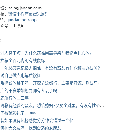
反馈：sein@jandan.com
投稿：
微信小程序煎蛋(扫码)
APP：
jandan.net/app
 公众号：王摸鱼
塘
 亚洲人鼻子短，为什么还推崇高鼻梁？我说点扎心的。
 求推荐个百元内的有线鼠标
 近一年总感觉记忆力很差，有没有蛋友有什么解决办法的？
 尝试自己做点电解质饮料
*
有啥搞钱的路子吗，开源节流都行，主要是开源，刑法里的咱不做
 推广的不良婚姻惩罚师有人玩了吗
 家庭旅行的二三事
*
想请教有经验的蛋友，想给媳妇7夕买个跳蛋，有没有性价比高的推荐
侄子被骗彩礼了，30w
 女装如果没有热榜感觉分分钟会错过一个亿
 如何扩大交友圈，找到合适的女朋友