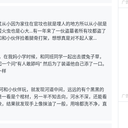
广
过从小因为家住在官坟也就是埋人的地方所以从小就是
萤火虫也是心大…有一年来了一伙盗墓者所有坟都盗了
知和小伙伴捡着腿骨打架，想想真是对不起人家…
儿，在我妈小学时候，和同班同学一起出去拔兔子草，
一个问“有人敢舔吗” 然后为了装逼他自己添了一口。
一样
条河和小伙伴玩，就发现河道中间，远远的有个黑黑的
广
进一看是个棺材，另一半不知去向，河水不深，还能看
块，结果就发现手上像抹油了一般，用啥都洗不净，直