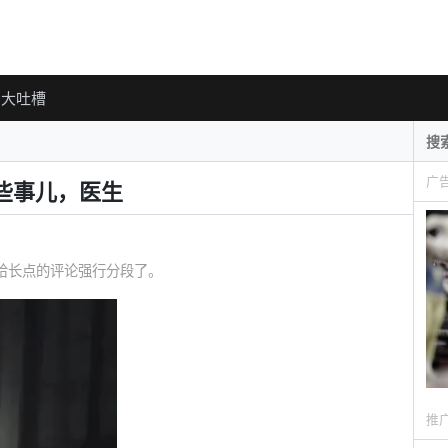
大吐槽
广
些事儿，医生
照例给长点的评论强行分段了。
推