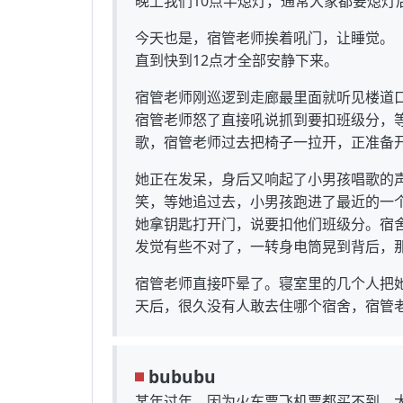
晚上我们10点半熄灯，通常大家都要熄灯
今天也是，宿管老师挨着吼门，让睡觉。
直到快到12点才全部安静下来。
宿管老师刚巡逻到走廊最里面就听见楼道
宿管老师怒了直接吼说抓到要扣班级分，
歌，宿管老师过去把椅子一拉开，正准备
她正在发呆，身后又响起了小男孩唱歌的
笑，等她追过去，小男孩跑进了最近的一
她拿钥匙打开门，说要扣他们班级分。宿
发觉有些不对了，一转身电筒晃到背后，
宿管老师直接吓晕了。寝室里的几个人把
天后，很久没有人敢去住哪个宿舍，宿管
bububu
某年过年，因为火车票飞机票都买不到，