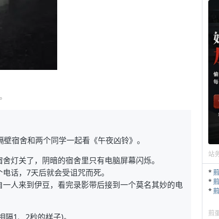
。
隔壁宿舍和两个同学一起看《午夜凶铃》。
站
宿舍灯关了，阴暗的宿舍里只有电脑屏幕闪烁。
个电话，7天后就会受诅咒而死。
*
*
自一人来到伊豆，看完录影带后接到一个莫名其妙的电
*
煎
隔1、2秒的样子)。