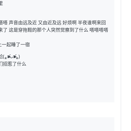
里
嗒 声音由远及近 又由近及远 好烦啊 半夜谁啊来回
来了 这是穿拖鞋的那个人突然觉察到了什么 嗒嗒嗒嗒
上一起睡了一宿
ᴗ⁍̴̛⁎)
们招惹了什么