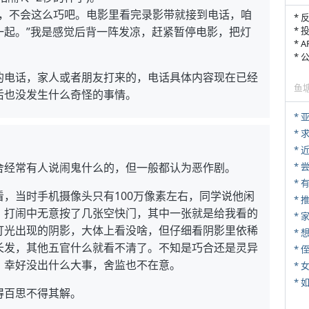
草，不会这么巧吧。电影里看完录影带就接到电话，咱
* 
一起。”我是感觉后背一阵发凉，赶紧暂停电影，把灯
* 
* 
*
的电话，家人或者朋友打来的，电话具体内容现在已经
鱼
后也没发生什么奇怪的事情。
*
*
*
舍经常有人说闹鬼什么的，但一般都认为恶作剧。
*
，当时手机摄像头只有100万像素左右，同学说他闲
*
，打闹中无意按了几张空快门，其中一张就是给我看的
*
灯光出现的阴影，大体上看没啥，但仔细看阴影里依稀
长发，其他五官什么就看不清了。不知是巧合还是灵异
* 
，幸好没出什么大事，舍监也不在意。
*
*
得百思不得其解。