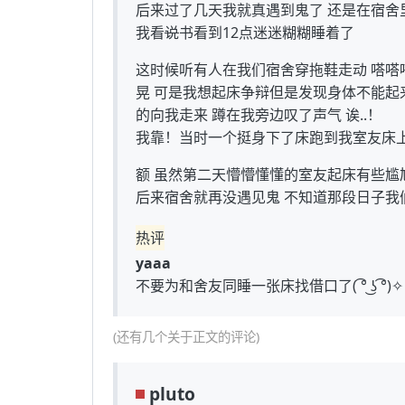
后来过了几天我就真遇到鬼了 还是在宿舍
我看
说
书看到12点迷迷糊糊睡着了
这时候听有人在我们宿舍穿拖鞋走动 嗒嗒嗒
晃 可是我想起床争辩但是发现身体不能起
的向我走来 蹲在我旁边叹了声气 诶..！
我靠！当时一个挺身下了床跑到我室友床
额 虽然第二天懵懵懂懂的室友起床有些尴尬(⁎⁍̴̛
后来宿舍就再没遇见鬼 不知道那段日子我
热评
yaaa
不要为和舍友同睡一张床找借口了( ͡° ͜ʖ ͡°)✧
(还有几个关于正文的评论)
pluto