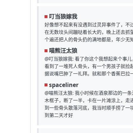
叮当狼嫁我
好像想不起来有没遇到过灵异事件了，不
在无数坟头间蹦哒着长大的，晚上还去抓
个遍还把人的骨头扔的满地都是，年少无
喵熊汪太狼
@叮当狼嫁我: 看了你这个我想起来个事
看到了一堆死人骨头，有一个男孩子就捡起
据说嘴巴肿了一礼拜。就和那个香蕉巴拉
spaceliner
@喵熊汪太狼: 我小时候在酒泉那边的一
木框子，断了一半，卡在一片滩涂上，走
到一些骨头散落河底，我当时顺手捞了一
到第二天才好