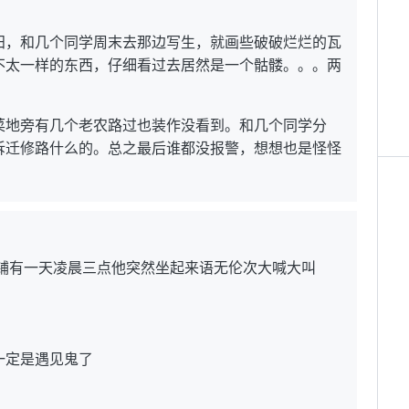
田，和几个同学周末去那边写生，就画些破破烂烂的瓦
不太一样的东西，仔细看过去居然是一个骷髅。。。两
菜地旁有几个老农路过也装作没看到。和几个同学分
拆迁修路什么的。总之最后谁都没报警，想想也是怪怪
上铺有一天凌晨三点他突然坐起来语无伦次大喊大叫
一定是遇见鬼了