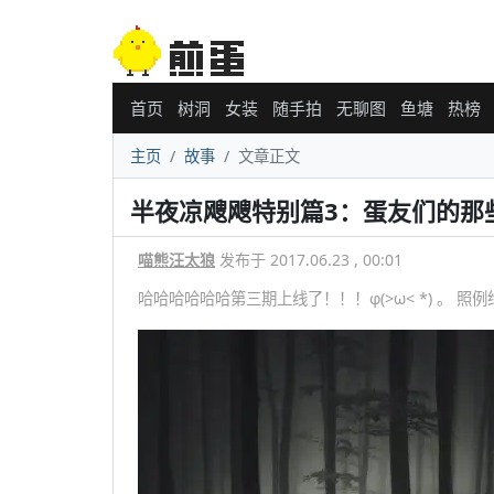
首页
树洞
女装
随手拍
无聊图
鱼塘
热榜
主页
故事
文章正文
半夜凉飕飕特别篇3：蛋友们的那
喵熊汪太狼
发布于 2017.06.23 , 00:01
哈哈哈哈哈哈第三期上线了！！！φ(>ω< *) 。 