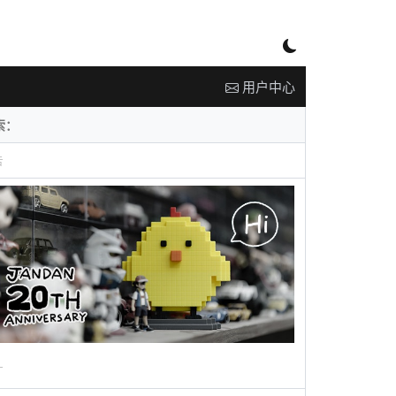
用户中心
告
广