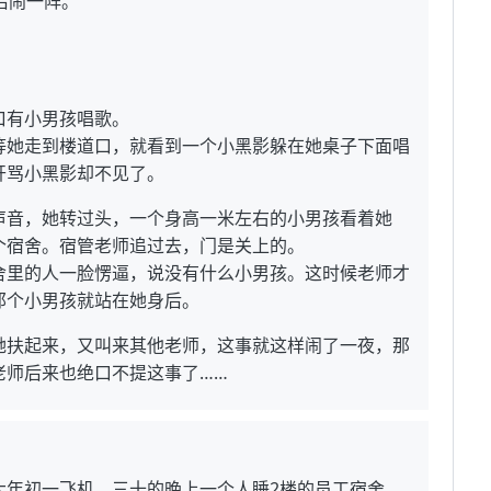
后闹一阵。
口有小男孩唱歌。
等她走到楼道口，就看到一个小黑影躲在她桌子下面唱
开骂小黑影却不见了。
声音，她转过头，一个身高一米左右的小男孩看着她
个宿舍。宿管老师追过去，门是关上的。
舍里的人一脸愣逼，说没有什么小男孩。这时候老师才
那个小男孩就站在她身后。
她扶起来，又叫来其他老师，这事就这样闹了一夜，那
老师后来也绝口不提这事了……
大年初一飞机，三十的晚上一个人睡2楼的员工宿舍，