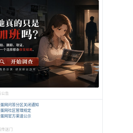
务公告
煎蛋网问答分区关闭通知
煎蛋网社区管理规定
煎蛋网官方渠道公示
蛋传送门