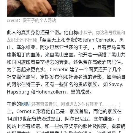
credit：假王子的个人网站
此人的真实身份还是个密。他自称
(小伙子，你这称号数量和
「至高无上和尊贵的Stefan Cernetic，黑
龙妈比还不行啊)
山、塞尔维亚、阿尔巴尼亚世袭的王子」，且有罗马皇帝
康斯坦丁的血脉，来自黑山皇室。他开着一辆插了黑山共
和国国旗印着皇室标志的奔驰，还免费在高级酒店居住。
为了看起来更真实，Cernetic 建了一个网页还开了几个
社交媒体账号，定期发布他和社会名流的合影，如摩纳哥
的阿尔伯特王子，还有一些知名的贵族家族， 如 Savoy,
Hapsburg 和Hohenzollern，里的成员。
在他的
网站
(还有背景音乐，刚点进去的时候吓死了。。。。)
上，Cernetic 形容他自己是「家族首脑，而他的家族在
14到19世纪曾统治过黑山、阿尔巴尼亚、塞尔维亚。」
网站上还有族谱、和一些纹章奖章的照片及图案。看着确