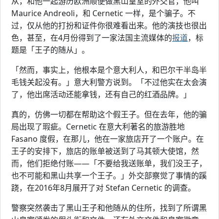
从，和他一起游历欧洲顺便做黑山皇室的外交官，他叫
Maurice Andreoli，和 Cernetic 一样，是个骗子。不
过，仅从他的打扮和证件你很难看出来。他的演技也很出
色，甚至，在4月份得到了一家法国主流媒体的
报道
，标
题是「王子的随从」。
「然而，事实上，他根本是个意大利人，和巴尔干半岛半
毛钱关起没有。」意大利警方说到。「不过他实在太会演
了，他出席活动还能拿钱，还有自己的红酒品牌。」
真的，仿佛一切都在帮助这个假王子。但在去年，他的骗
局出现了瑕疵。Cernetic 在意大利著名的旅游胜地
Fasano 度假，在那儿，他在一家旅店开了一个账户。在
王子的安排下，旅店的账单被送到了马其顿大使馆，然
而，他们拒绝付账——「不要给我送账单，我们没王子，
也不可能和黑山共享一个王子。」外交部察觉了事情的蹊
跷，在2016年8月展开了对 Stefan Cernetic 的调查。
警察突然袭击了黑山王子和他随从的住所，找到了所谓黑