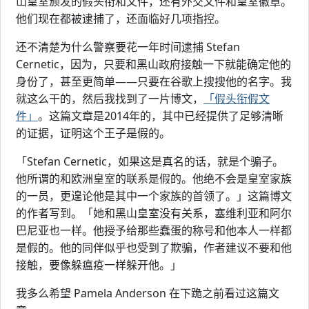
山皇室颁发的假头衔和文件，还有外交文件和皇室徽章。
他们现在都被逮捕了，还面临好几项指控。
还不清楚为什么警察要花一年时间逮捕 Stefan
Cernetic，因为，只要和黑山政府接触一下就能确定他的
身份了，甚至更简单——只要在谷歌上搜搜他的名字。我
就这么干的，然后我找到了一片博文，
「假头衔假文
件」
。这篇文章是2014年的，其中已经提供了足够清晰
的证据，证明这个王子是假的。
「Stefan Cernetic，如果这是真名的话，就是个骗子。
他所谓的和欧洲皇室的联系是假的。他绝不会是皇室家族
的一员，更遑论他是其中一个家族的首领了。」这篇博文
的作者写到。「她和黑山皇室没有关系，塞维利亚和阿尔
巴尼亚也一样。他授予给那些蠢蛋的称号和他本人一样都
是假的。他的同伴似乎也受到了欺骗，作者建议不要和他
接触，要像躲瘟疫一样躲开他。」
我多么希望 Pamela Anderson 在下跪之前看过这篇文