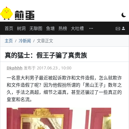
首页
树洞
无聊图
鱼塘
热榜
大吐槽
主页
冷新闻
文章正文
真的猛士：假王子骗了真贵族
Dkphhh
发布于 2017.06.23 , 10:00
一名意大利男子最近被起诉欺诈和文件造假，怎么就欺诈
和文件造假了呢？因为他假扮所谓的「黑山王子」数年之
久，手法之高超，细节之逼真，甚至还骗过了一些真正的
皇室和名流。