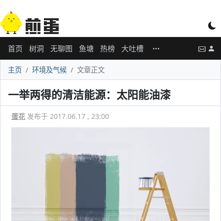
首页
树洞
无聊图
鱼塘
热榜
大吐槽
主页
环境及气候
文章正文
一举两得的清洁能源：太阳能油漆
蛋花
发布于 2017.06.17 , 23:00