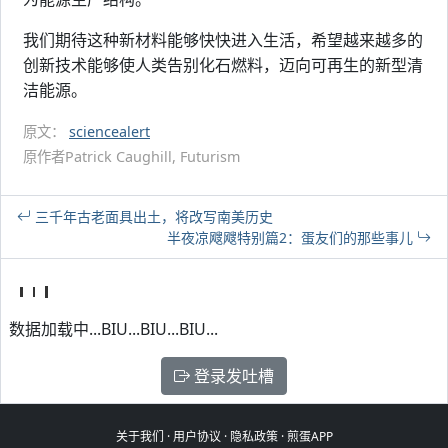
我们期待这种新材料能够快快进入生活，希望越来越多的
创新技术能够使人类告别化石燃料，迈向可再生的新型清
洁能源。
原文：
sciencealert
原作者Patrick Caughill, Futurism
三千年古老面具出土，将改写南美历史
半夜凉飕飕特别篇2：蛋友们的那些事儿
数据加载中...BIU...BIU...BIU...
登录发吐槽
关于我们
·
用户协议
·
隐私政策
·
煎蛋APP