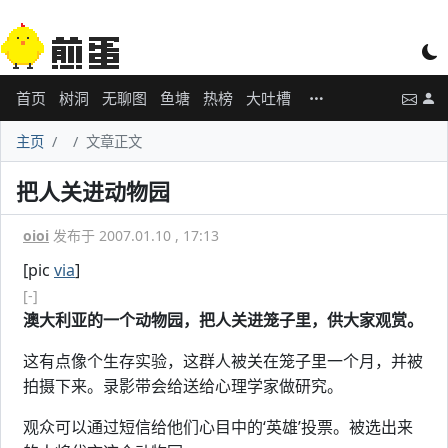
首页
树洞
无聊图
鱼塘
热榜
大吐槽
主页
文章正文
把人关进动物园
oioi
发布于 2007.01.10 , 17:13
[pic
via
]
[-]
澳大利亚的一个动物园，把人关进笼子里，供大家观赏。
这有点像个生存实验，这群人被关在笼子里一个月，并被
拍摄下来。录影带会给送给心理学家做研究。
观众可以通过短信给他们心目中的‘英雄’投票。被选出来