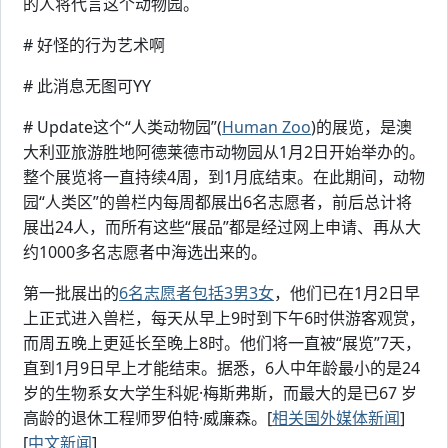
的人将代言这个动物园。
# 好怪的行为艺术啊
# 此消息无图可YY
# Update这个“人类动物园”(
Human Zoo
)的展览，是澳
大利亚旅游胜地阿德莱德市动物园从1月2日开始举办的。
整个展览将一直持续4周，到1月底结束。在此期间，动物
园“人类区”的兽栏内每周都展出6名志愿者，前后总计将
展出24人，而所有这些“展品”都是经过网上申请、再从大
约1000多名志愿者中海选出来的。
第一批展出的
6名志愿者包括3男3女
，他们已在1月2日早
上正式进入兽栏，每天从早上9时到下午6时供游客观赏，
而周五晚上更延长至晚上8时。他们将一直被“展览”7天，
直到1月9日早上才能结束。据悉，6人中年龄最小的是24
岁的生物系女大学生科妮·梅斯弗斯，而最大的是已67 岁
高龄的退休工程师罗伯特·威廉森。[
相关国外媒体新闻
]
[
中文新闻
]