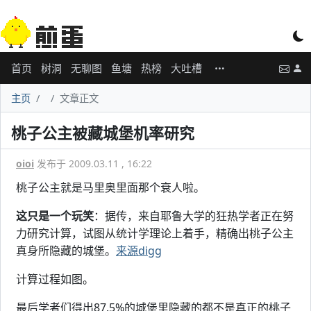
首页
树洞
无聊图
鱼塘
热榜
大吐槽
主页
文章正文
桃子公主被藏城堡机率研究
oioi
发布于 2009.03.11 , 16:22
桃子公主就是马里奥里面那个衰人啦。
这只是一个玩笑
：据传，来自耶鲁大学的狂热学者正在努
力研究计算，试图从统计学理论上着手，精确出桃子公主
真身所隐藏的城堡。
来源digg
计算过程如图。
最后学者们得出87.5%的城堡里隐藏的都不是真正的桃子