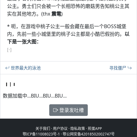
公主。勇士们只会被一个长相恐怖的磨菇男告知桃公主其
实在其他地方。(thx
震電
)
* 呃，在游戏中桃子公主一般会藏在最后一个BOSS城堡
内，先前一些小城堡里的桃子公主都是小酷巴假扮的。
以
下是一张大图：
[-]
世界最大的泳池
寻找僵尸
数据加载中...BIU...BIU...BIU...
登录发吐槽
关于我们
·
用户协议
·
隐私政策
·
煎蛋APP
鄂ICP备11008023号-1
·
鄂公网安备42018502002747号