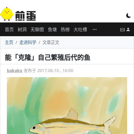
首页
树洞
无聊图
鱼塘
热榜
大吐槽
主页
走进科学
文章正文
能「克隆」自己繁殖后代的鱼
bakako
发布于 2017.06.10 , 16:00