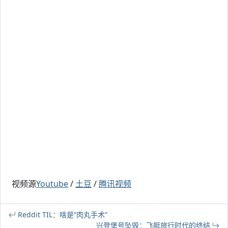
视频源
Youtube
/
土豆
/
腾讯视频
Reddit TIL：啥是“肉丸手术”
兴登堡号坠毁：飞艇旅行时代的终结