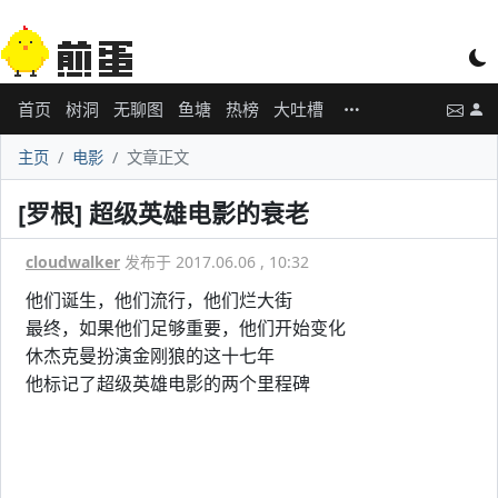
首页
树洞
无聊图
鱼塘
热榜
大吐槽
主页
电影
文章正文
[罗根] 超级英雄电影的衰老
cloudwalker
发布于 2017.06.06 , 10:32
他们诞生，他们流行，他们烂大街
最终，如果他们足够重要，他们开始变化
休杰克曼扮演金刚狼的这十七年
他标记了超级英雄电影的两个里程碑