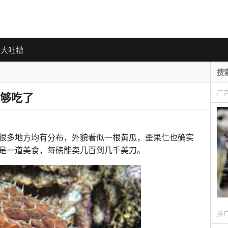
大吐槽
广
够吃了
很多地方均有分布，外貌看似一根黄瓜，歪果仁也确实
是一道美食，每磅能卖几百到几千美刀。
推