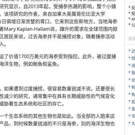
研究显示，自2013年起，受捕参热潮的影响，整个小镇
* 
。该项研究的作者，来自加拿大英属哥伦比亚大学
* 
* 
有一种与日俱增日渐贪婪的胃口，它来到这些新地方，当地海参
*
y Kaplan-Hallam说，蹿升的需求在全球范围内掀
区居民来说，过去海参并不是捕捞对象，随着捕参活动
鱼
入。
*
运了价值1700万美元的海参受到指控。此外，被过度捕
海洋生物，例如鲍鱼和鲨鱼。
*
*
*
，如果遭到过度捕捞，很容易数量锐减不说，还要很长
* 
性减少的研究，通常集中在具有长期威胁性的气候变化
*
威胁着生态系统和社区的存亡。
*
一个生态系统的其他生物也是如此。当全部的人跑来这
* 
产品，到时候数量锐减的不只是海参，别的海洋生物也
*