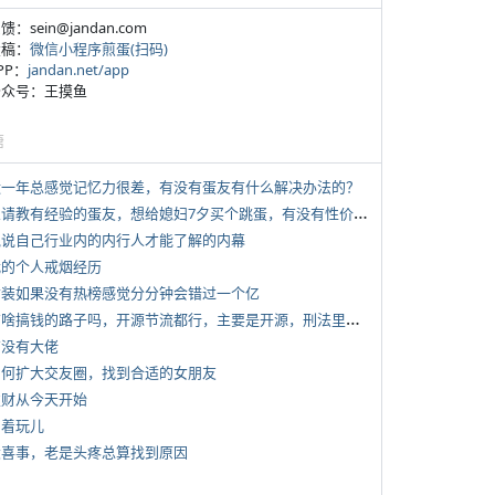
反馈：sein@jandan.com
投稿：
微信小程序煎蛋(扫码)
APP：
jandan.net/app
 公众号：王摸鱼
塘
 近一年总感觉记忆力很差，有没有蛋友有什么解决办法的？
*
想请教有经验的蛋友，想给媳妇7夕买个跳蛋，有没有性价比高的推荐
 说说自己行业内的内行人才能了解的内幕
 我的个人戒烟经历
 女装如果没有热榜感觉分分钟会错过一个亿
*
有啥搞钱的路子吗，开源节流都行，主要是开源，刑法里的咱不做
有没有大佬
 如何扩大交友圈，找到合适的女朋友
 发财从今天开始
写着玩儿
 大喜事，老是头疼总算找到原因