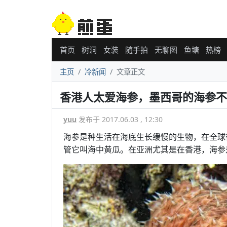
首页
树洞
女装
随手拍
无聊图
鱼塘
热榜
主页
冷新闻
文章正文
香港人太爱海参，墨西哥的海参不
yuu
发布于 2017.06.03 , 12:30
海参是种生活在海底生长缓慢的生物，在全球
管它叫海中黄瓜。在亚洲尤其是在香港，海参