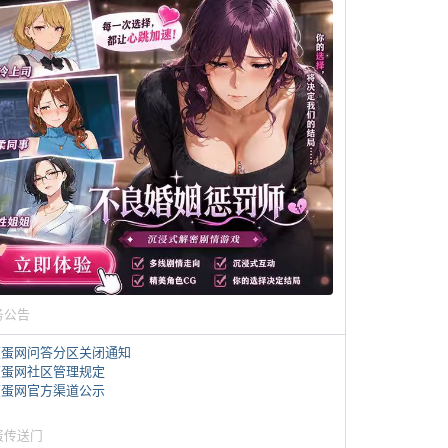
务公告
煎蛋网问答分区关闭通知
煎蛋网社区管理规定
煎蛋网官方渠道公示
蛋传送门