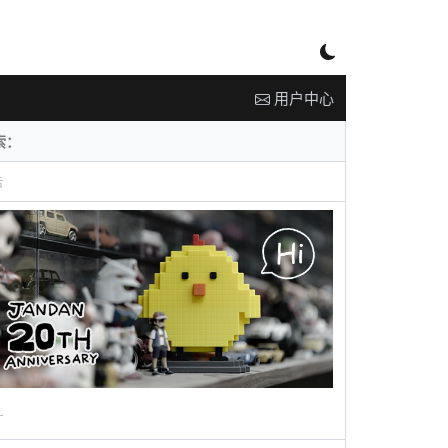
用户中心
告
广