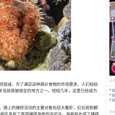
站
经锐减，为了满足这种高价食物的市场需求，人们纷纷
án半岛就是被锁定的地方之一，短短几年，这里已经成为
*
*
*
rtos小镇，镇上的捕捞活动的主要对象包括大鳌虾，红石斑和鲷
煎
年该地区发布了首项捕捞海参的许可令，海参就此成了捕捞