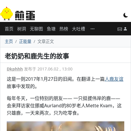
首页
树洞
无聊图
鱼塘
热榜
大吐槽
主页
正能量
文章正文
老奶奶和鹿先生的故事
Dkphhh
发布于 2017.06.02 , 13:00
这是一则2017年1月27日的旧闻。在翻译上一篇
人鹿友谊
故事中发现的。
每年冬天，一位特别的朋友—— 一只挺拔伟岸的鹿——
会来拜访家住挪威Aurland的80岁老人Mette Kvam，这
只雄鹿，一天来两次，只为吃零食。