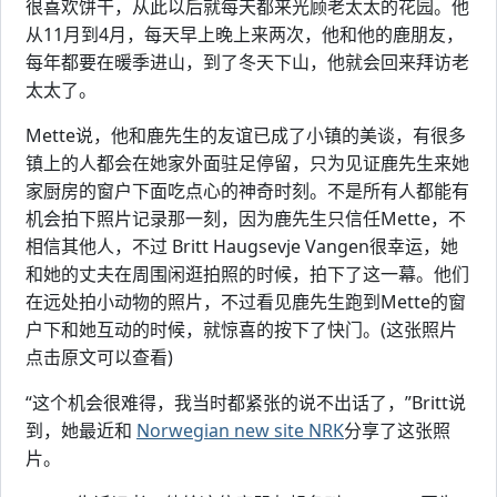
很喜欢饼干，从此以后就每天都来光顾老太太的花园。他
从11月到4月，每天早上晚上来两次，他和他的鹿朋友，
每年都要在暖季进山，到了冬天下山，他就会回来拜访老
太太了。
Mette说，他和鹿先生的友谊已成了小镇的美谈，有很多
镇上的人都会在她家外面驻足停留，只为见证鹿先生来她
家厨房的窗户下面吃点心的神奇时刻。不是所有人都能有
机会拍下照片记录那一刻，因为鹿先生只信任Mette，不
相信其他人，不过 Britt Haugsevje Vangen很幸运，她
和她的丈夫在周围闲逛拍照的时候，拍下了这一幕。他们
在远处拍小动物的照片，不过看见鹿先生跑到Mette的窗
户下和她互动的时候，就惊喜的按下了快门。(这张照片
点击原文可以查看)
“这个机会很难得，我当时都紧张的说不出话了，”Britt说
到，她最近和
Norwegian new site NRK
分享了这张照
片。