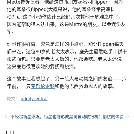
Mette告诉记者，他给这位鹿朋友起名叫Flippen，因为
他的耳朵很flipped(大概是说，他的耳朵经常高速抖
动？)。这个小动作估计已经好几次救他于危难之中了，
因为能帮助猎人认出来，这是Mette的朋友，以免误伤友
军。
你也许很好奇，究竟是怎样的小点心，能让Flippen每天
都来吃，这位80岁的老太太表示，鹿先生最爱吃手工饼干
和烤面包。只要是老太太做的，他都会吃。老太太还说，
这只鹿也很喜欢她的爱抚和挠痒。
这个故事让我想起了，另一段人与动物之间的友谊——六
年前，一只
麦哲伦企鹅
和他的巴西救命恩人的故事。
原文：
odditycentral
不经超新星爆发，恒星也能形成黑洞
自动收银机：糟糕的体验