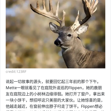
credit:123RF
说起一切故事的源头，就要回忆起三年前的那个下午。
Mette一眼就看见了在庭院外逡巡的Flippen，她的鹿朋
友在庭院边上的小树林边缘徘徊。她打开了窗户，拿出来
一块小饼干，想招呼这只美丽的大家伙。让她惊喜的是，
他越走越近，在窗前伸出脖子叼走了饼干。Flippen想必