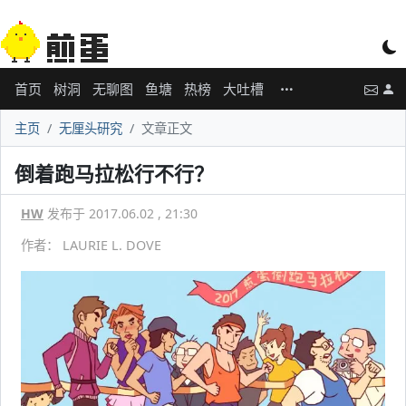
首页
树洞
无聊图
鱼塘
热榜
大吐槽
主页
无厘头研究
文章正文
倒着跑马拉松行不行？
HW
发布于 2017.06.02 , 21:30
作者： LAURIE L. DOVE