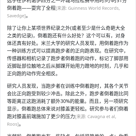
选手在伊利诺伊四分之一环城马拉松赛中用时5小时51分
倒着跑——耍完了全程
[来源: Guinness World Records,
。
Savedge]
除了让你上某项世界纪录之外(或者至少是什么奇葩大全
之类的记录)，倒着跑还有什么好处？这个可以有，对身
体还真有好处。米兰大学的研究人员发现，用倒着跑作为
一种训练方式可以提高跑步者的正向跑表现。在研究中，
传感器和相机记录了跑步者倒着跑的动作，标记了脚部用
近脚趾部位触地之后从脚踝开始用力蹬地的时刻，几乎和
正向跑的动作完全相反。
研究人员发现，当跑步者在训练中倒着跑时，其各个关节
会比正向跑受到较少冲击。除此之外，跑步者倒着跑比同
等距离正这跑消耗了额外30%的能量。而且，另一项研究
显示，倒着跑总体来说对膝盖更轻松。研究参与者们倒着
跑对膝盖前端施加了更少的压力
[来源: Cavagna et al,
。
Roos]