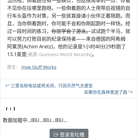
当然啦，倒着跑也有一些缺点，包括很简单的一点：你看
不见你在往哪里跑呀。一些倒着跑的人士用带后视镜的自
行车头盔作为对策，另一些就直接请小伙伴正着陪跑。而
且，当你倒着跑时，你可能不会和你刚起跑时一样快。经
过一段时间的练习，
你就学会了游泳。
试试跑个半马，就
可以努力打败目前的纪录保持者——来自德国的阿希姆·
阿莱茨(Achim Aretz)，他的记录是1小时40分29秒跑了
13.1英里
。
[来源: Guinness World Records]
原文：
How Stuff Works
三里岛核电站或将关闭，只因天然气太便宜
如果你在森林里迷了路
数据加载中...BIU...BIU...BIU...
登录发吐槽