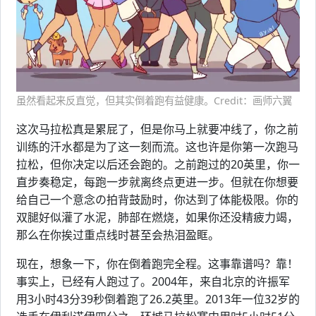
虽然看起来反直觉，但其实倒着跑有益健康。Credit：画师六翼
这次马拉松真是累屁了，但是你马上就要冲线了，你之前
训练的汗水都是为了这一刻而流。这也许是你第一次跑马
拉松，但你决定以后还会跑的。之前跑过的20英里，你一
直步奏稳定，每跑一步就离终点更进一步。但就在你想要
给自己一个意念の拍背鼓励时，你达到了体能极限。你的
双腿好似灌了水泥，肺部在燃烧，如果你还没精疲力竭，
那么在你挨过重点线时甚至会热泪盈眶。
现在，想象一下，你在倒着跑完全程。这事靠谱吗？靠！
事实上，已经有人跑过了。2004年，来自北京的许振军
用3小时43分39秒倒着跑了26.2英里。2013年一位32岁的