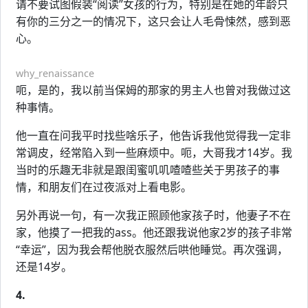
请不要试图假装“阅读”女孩的行为，特别是在她的年龄只
有你的三分之一的情况下，这只会让人毛骨悚然，感到恶
心。
why_renaissance
呃，是的，我以前当保姆的那家的男主人也曾对我做过这
种事情。
他一直在问我平时找些啥乐子，他告诉我他觉得我一定非
常调皮，经常陷入到一些麻烦中。呃，大哥我才14岁。我
当时的乐趣无非就是跟闺蜜叽叽喳喳些关于男孩子的事
情，和朋友们在过夜派对上看电影。
另外再说一句，有一次我正照顾他家孩子时，他妻子不在
家，他摸了一把我的ass。他还跟我说他家2岁的孩子非常
“幸运”，因为我会帮他脱衣服然后哄他睡觉。再次强调，
还是14岁。
4.