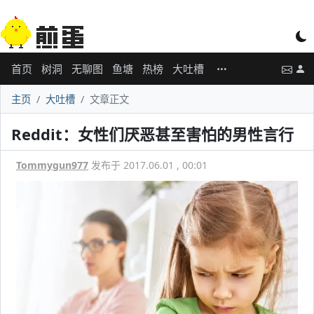
首页
树洞
无聊图
鱼塘
热榜
大吐槽
主页
大吐槽
文章正文
Reddit：女性们厌恶甚至害怕的男性言行
Tommygun977
发布于 2017.06.01 , 00:01