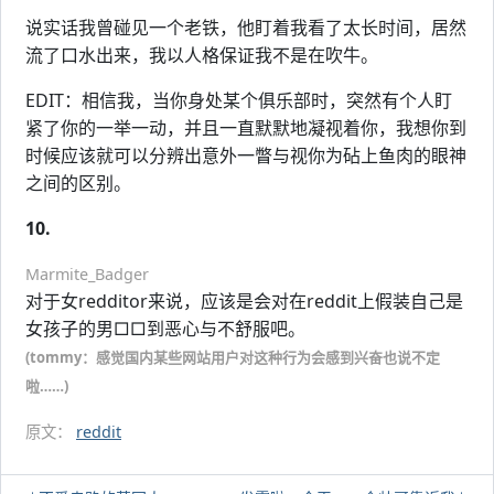
说实话我曾碰见一个老铁，他盯着我看了太长时间，居然
流了口水出来，我以人格保证我不是在吹牛。
EDIT：相信我，当你身处某个俱乐部时，突然有个人盯
紧了你的一举一动，并且一直默默地凝视着你，我想你到
时候应该就可以分辨出意外一瞥与视你为砧上鱼肉的眼神
之间的区别。
10.
Marmite_Badger
对于女redditor来说，应该是会对在reddit上假装自己是
女孩子的男□□到恶心与不舒服吧。
(tommy：感觉国内某些网站用户对这种行为会感到兴奋也说不定
啦……)
原文：
reddit