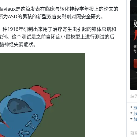
 Naviaux是这篇发表在临床与转化神经学年报上的论文的
诊断为ASD的男孩的新型双盲安慰剂对照安全研究。
一种1916年研制出来用于治疗寄生虫引起的锥体虫病和
慰剂。这个测试是之前自闭症小鼠模型上进行测试的后
脑神经失调症状。
站
*
*
*
煎