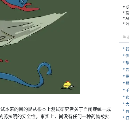
* 
* 
* 
*
鱼
*
* 
*
*
*
* 
*
1测试本来的目的是从根本上测试研究者关于自闭症统一成
疗的苏拉明的安全性。事实上，尚没有任何一种药物被批
* 