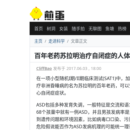
首页
树洞
女装
随手拍
无聊图
鱼塘
热榜
主页
走进科学
文章正文
百年老药苏拉明治疗自闭症的人体
CliffBao
发布于 2017.06.03 , 18:00
在一项小型随机I期/II期临床测试(SAT1
疗非洲昏睡病的名为苏拉明的百年老药，可以安
心自闭症症状。
ASD包括多种发育失调，一般特征是交流和
68个孩童中就有一例ASD，并且男孩发病率
到遗传问题和环境因素，比如病毒□□染、污染
危险假说能否作为ASD发病机理的可能统一理