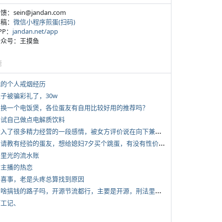
反馈：sein@jandan.com
投稿：
微信小程序煎蛋(扫码)
APP：
jandan.net/app
 公众号：王摸鱼
塘
 我的个人戒烟经历
侄子被骗彩礼了，30w
 想换一个电饭煲，各位蛋友有自用比较好用的推荐吗？
 尝试自己做点电解质饮料
*
投入了很多精力经营的一段感情，被女方评价说在向下兼容我，感觉有点破防
*
想请教有经验的蛋友，想给媳妇7夕买个跳蛋，有没有性价比高的推荐
 千里光的流水账
女主播的热恋
 大喜事，老是头疼总算找到原因
*
有啥搞钱的路子吗，开源节流都行，主要是开源，刑法里的咱不做
打工记、