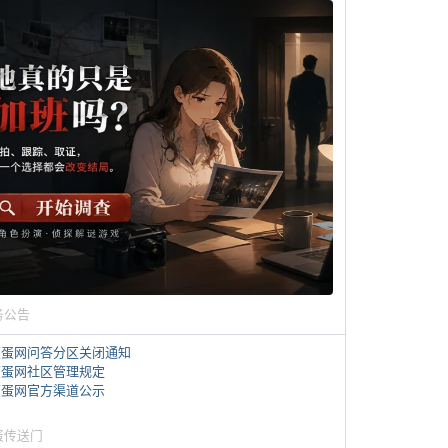
务公告
煎蛋网问答分区关闭通知
煎蛋网社区管理规定
煎蛋网官方渠道公示
蛋传送门