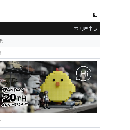
用户中心
告
广