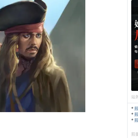
站
*
*
*
煎