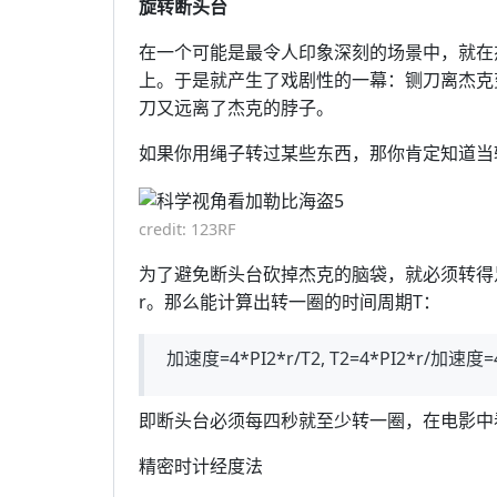
旋转断头台
在一个可能是最令人印象深刻的场景中，就在
上。于是就产生了戏剧性的一幕：铡刀离杰克
刀又远离了杰克的脖子。
如果你用绳子转过某些东西，那你肯定知道当
credit: 123RF
为了避免断头台砍掉杰克的脑袋，就必须转得
r。那么能计算出转一圈的时间周期T：
加速度=4*PI2*r/T2, T2=4*PI2*r/加速度=4
即断头台必须每四秒就至少转一圈，在电影中
精密时计经度法