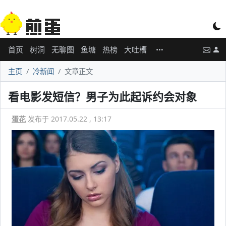
首页
树洞
无聊图
鱼塘
热榜
大吐槽
主页
冷新闻
文章正文
看电影发短信？男子为此起诉约会对象
蛋花
发布于 2017.05.22 , 13:17