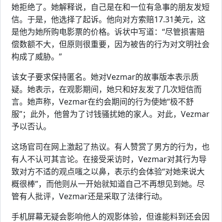
她拒绝了。她解释说，自己是在和一位有急事的朋友发短
信。于是，他选择了起诉。他向对方索赔17.31美元，这
是他为她所购电影票的价格。诉状中写道：“尽管损害赔
偿数额不大，但原则很重要，因为被告的行为对文明社会
构成了威胁。”
该女子要求保持匿名。她对Vezmar的故事版本表示质
疑。她表示，在观影期间，她只和好友发了几次短信而
言。她声称，Vezmar在约会期间的行为使她“极不舒
服”；此外，他曾为了讨钱骚扰她的家人。对此，Vezmar
予以否认。
这场官司在网上激起了热议。有人赞赏了男方的行为，也
有人不认可其言论。在接受采访时，Vezmar对其行为导
致对方不适的观点嗤之以鼻，表示约会体验“对她来说大
概很棒”，而他则从一开始就知道自己不再想见到她。尽
管有人批评，Vezmar还是采取了法律行动。
手机屏幕无疑会影响他人的观影体验，但谁能料到还会因