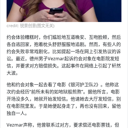
credit: 锐景创意(图文无关)
约会体验糟糕时，你们尴尬地互道晚安、互吻脸颊，然后
各自逃回家，抱着枕头舒舒服服地追剧。然而，有些人的
约会失败非常戏剧化，比如提起一场在网上引发热议的诉
讼。最近，德州男子Vezmar起诉约会对象在电影院发短
信，并要求对方赔偿损失。这起事件在网络上引起了轩然
大波。
他和约会对象一起去看了电影《银河护卫队2》。他称这
次约会经历“前所未有的如地狱般煎熬”。据他所言，电影
开场没多久，她就开始发短信。他请她去大厅发短信，别
在电影院里发。于是她便起身走了，再也没有回来，留他
独自一人。
Vezmar声称，他曾联系过对方，要求偿还电影票钱，但