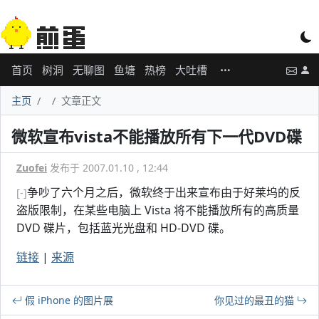
首页
树洞
无聊图
鱼塘
热榜
大吐槽
主页
文章正文
微软宣布vista不能播放所有下一代DVD碟
Zuofei
发布于 2007.01.10 , 12:44
争吵了六个月之后，微软终于出来宣布由于好莱坞的反
[-]
盗版限制，在某些电脑上 Vista 将不能播放所有的高质量
DVD 碟片，包括蓝光光盘和 HD-DVD 碟。
链接
|
来源
假 iPhone 的图片展
你见过的最丑的猫