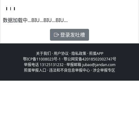
数据加载中...BIU...BIU...BIU...
登录发吐槽
关于我们
·
用户协议
·
隐私政策
·
煎蛋APP
鄂ICP备11008023号-1
·
鄂公网安备42018502002747号
举报电话 13125131232 · 举报邮箱 jubao@jandan.com
煎蛋举报入口
·
违法和不良信息举报中心
·
涉企举报专区