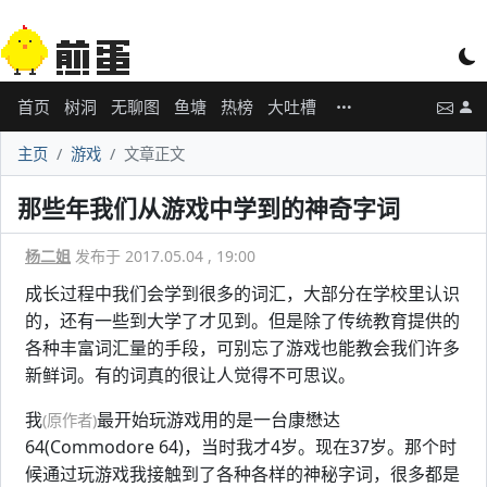
首页
树洞
无聊图
鱼塘
热榜
大吐槽
主页
游戏
文章正文
那些年我们从游戏中学到的神奇字词
杨二姐
发布于 2017.05.04 , 19:00
成长过程中我们会学到很多的词汇，大部分在学校里认识
的，还有一些到大学了才见到。但是除了传统教育提供的
各种丰富词汇量的手段，可别忘了游戏也能教会我们许多
新鲜词。有的词真的很让人觉得不可思议。
我
最开始玩游戏用的是一台康懋达
(原作者)
64(Commodore 64)，当时我才4岁。现在37岁。那个时
候通过玩游戏我接触到了各种各样的神秘字词，很多都是