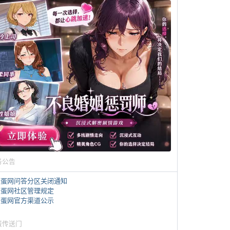
务公告
煎蛋网问答分区关闭通知
煎蛋网社区管理规定
煎蛋网官方渠道公示
蛋传送门