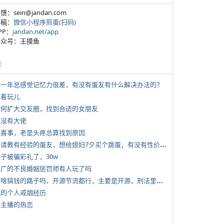
反馈：sein@jandan.com
投稿：
微信小程序煎蛋(扫码)
APP：
jandan.net/app
 公众号：王摸鱼
塘
 近一年总感觉记忆力很差，有没有蛋友有什么解决办法的？
写着玩儿
 如何扩大交友圈，找到合适的女朋友
有没有大佬
 大喜事，老是头疼总算找到原因
*
想请教有经验的蛋友，想给媳妇7夕买个跳蛋，有没有性价比高的推荐
侄子被骗彩礼了，30w
 推广的不良婚姻惩罚师有人玩了吗
*
有啥搞钱的路子吗，开源节流都行，主要是开源，刑法里的咱不做
 我的个人戒烟经历
女主播的热恋