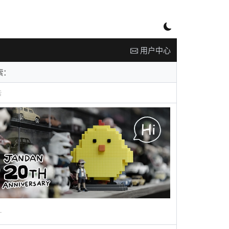
用户中心
告
广