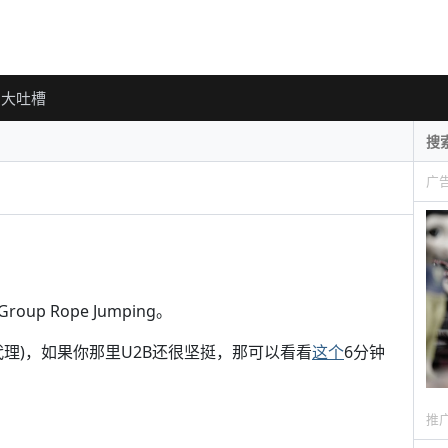
大吐槽
广
 Rope Jumping。
代理)，如果你那里U2B还很坚挺，那可以看看
这个
6分钟
推