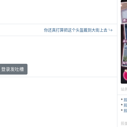
你还真打算把这个头盔戴到大街上去
登录发吐槽
站
*
*
*
煎