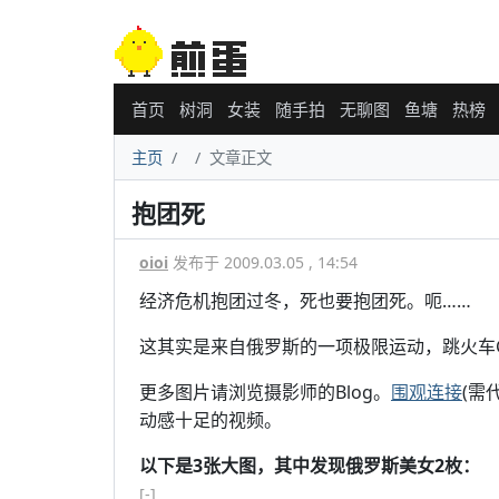
首页
树洞
女装
随手拍
无聊图
鱼塘
热榜
主页
文章正文
抱团死
oioi
发布于 2009.03.05 , 14:54
经济危机抱团过冬，死也要抱团死。呃……
这其实是来自俄罗斯的一项极限运动，跳火车Group
更多图片请浏览摄影师的Blog。
围观连接
(需
动感十足的视频。
以下是3张大图，其中发现俄罗斯美女2枚：
[-]