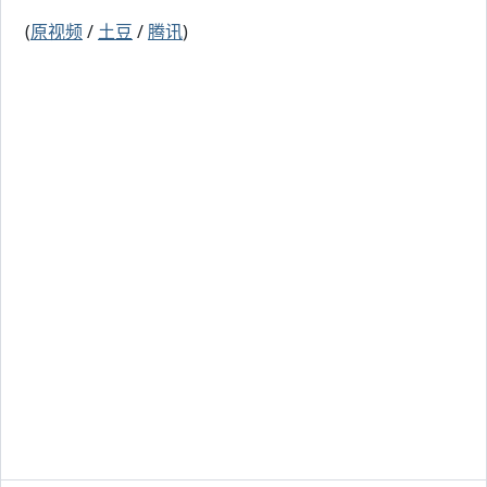
(
原视频
/
土豆
/
腾讯
)