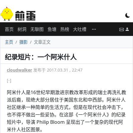
首页
树洞
无聊图
鱼塘
热榜
大吐槽
主页
摄影
文章正文
纪录短片：一个阿米什人
cloudwalker
发布于 2017.03.31 , 22:47
[-]
阿米什人是16世纪早期激进宗教改革形成的瑞士再洗礼教
派后裔，现绝大部分居住于美国东北和中西部。阿米什人
社区继承一种简单的生活方式，但是在现代社会冲击下，
也不得不做出一些妥协。在这部《一个阿米什人》的纪录
短片中，导演 Philip Bloom 呈现出了一个复杂的现代阿
米什人社区图景。