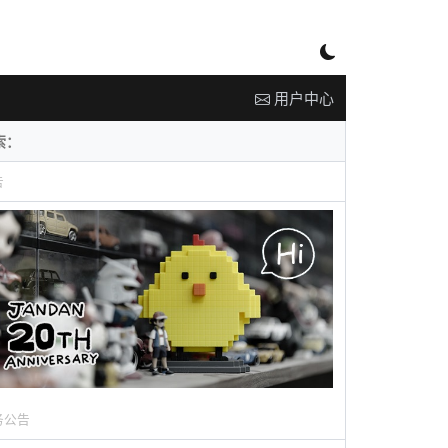
用户中心
告
务公告