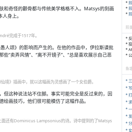
*
和奇怪的颧骨都与传统美学格格不入。Matsys的刻画
*
*
本人身上。
煎
ndré完成于1517年。
* 
* 
的《愚人颂》的影响而产生的。在他的作品中，伊拉斯谟批
* 
些“卖弄风情”、“离不开镜子”、“总是喜欢展示自己恶
*
鱼
* 
爱丽丝梦游仙境》插画中，就以这幅画为灵感画了一个女伯爵。
* 
，但这种说法站不住脚。事实可能完全是反过来的，因
* 
德绘画技巧，他们很可能模仿了这幅作品。
*
*
*
，上面还有Dominicus Lampsonius的诗。诗中提到的了Matsys
*
。
*