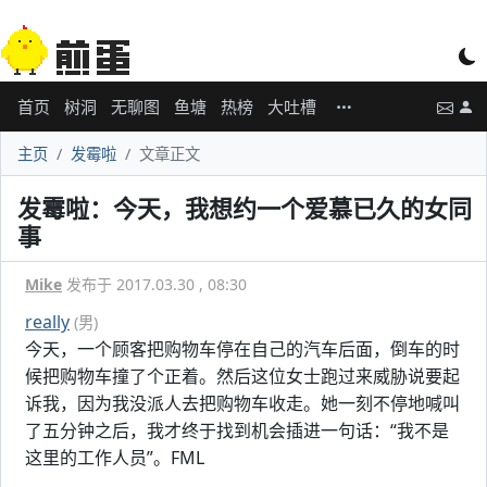
首页
树洞
无聊图
鱼塘
热榜
大吐槽
主页
发霉啦
文章正文
发霉啦：今天，我想约一个爱慕已久的女同
事
Mike
发布于 2017.03.30 , 08:30
really
(男)
今天，一个顾客把购物车停在自己的汽车后面，倒车的时
候把购物车撞了个正着。然后这位女士跑过来威胁说要起
诉我，因为我没派人去把购物车收走。她一刻不停地喊叫
了五分钟之后，我才终于找到机会插进一句话：“我不是
这里的工作人员”。FML