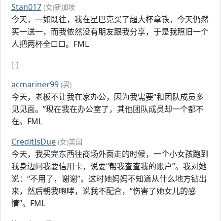
Stan017
(女)新加坡
今天，一如既往，我在星巴克买了超大杯拿铁，今天仍然
买一送一，而我依然没有朋友跟我分享，于是我照旧一个
人把两杯全□□。FML
[-]
acmariner99
(男)
今天，老板不让我在家办公，因为我需要“和团队成员多
见见面。”现在我在办公室了，其他团队成员却一个都不
在。FML
CreditIsDue
(女)美国
今天，我买完东西往商场外面走的时候，一个小女孩跑到
我身边问我要信用卡，说要“帮我查查我的账户”。我对她
说：“不用了，谢谢”。这时她妈妈不知道从什么地方钻出
来，然后朝我咆哮，说我不配合，“伤害了她女儿的感
情”。FML