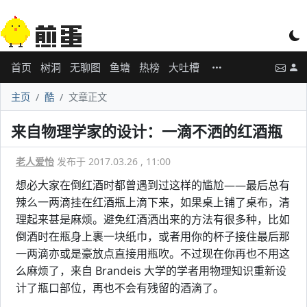
首页
树洞
无聊图
鱼塘
热榜
大吐槽
主页
酷
文章正文
来自物理学家的设计：一滴不洒的红酒瓶
老人爱怡
发布于 2017.03.26 , 11:00
想必大家在倒红酒时都曾遇到过这样的尴尬——最后总有
辣么一两滴挂在红酒瓶上滴下来，如果桌上铺了桌布，清
理起来甚是麻烦。避免红酒洒出来的方法有很多种，比如
倒酒时在瓶身上裹一块纸巾，或者用你的杯子接住最后那
一两滴亦或是豪放点直接用瓶吹。不过现在你再也不用这
么麻烦了，来自 Brandeis 大学的学者用物理知识重新设
计了瓶口部位，再也不会有残留的酒滴了。