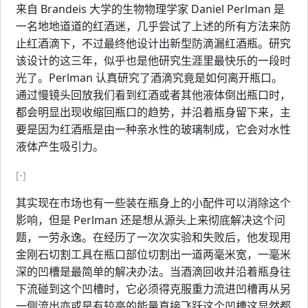
来自 Brandeis 大学的生物物理学家 Daniel Perlman 是
一名地地道道的红酒迷，几乎尝试了上述的所有方法来防
止红酒滴下，不过最终他设计出新型防滴漏红酒瓶。研究
该设计的这三年，似乎也是他研究生涯里最快乐的一段时
光了。Perlman 认真研究了酒滴究竟是如何离开瓶口。
通过慢镜头回放我们看到红酒或者其他液体倒出瓶口时，
都会明显出现收缩回瓶口的趋势，并沿着瓶身留下来，主
要是因为红酒瓶是由一种亲水性的玻璃制成，它会对水性
液体产生吸引力。
[-]
其实现在市场也有一些装在瓶身上的小配件可以消除这个
影响，但是 Perlman 还是想从源头上来彻底解决这个问
题，一劳永逸。在经历了一次次实验和失败后，他发现用
金刚石切割工具在瓶口部位切割出一道两毫米宽，一毫米
深的凹槽是最简单的解决办法。当酒滴回收并沿着瓶身往
下流碰到这个凹槽时，它必须得克服重力流进凹槽再从另
一侧流出亦或是有较高的能量直接飞跃这个凹槽这显然都