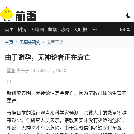
首页
树洞
无聊图
鱼塘
热榜
大吐槽
主页
无厘头研究
文章正文
由于避孕，无神论者正在衰亡
蛋花
发布于 2017.03.15 , 19:00
[-]
新研究表明，无神论注定会衰亡，因为宗教群体的生育率
更高。
根据目前的流行观点和科学家预测，宗教人士的数量将越
来越少。但研究人员表示，宗教其实并没有灭绝的危险；
相反，无神论才有此危险。由于宗教信仰者缺乏避孕观