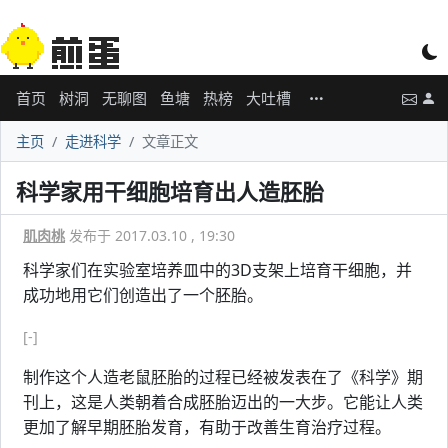
首页
树洞
无聊图
鱼塘
热榜
大吐槽
主页
走进科学
文章正文
科学家用干细胞培育出人造胚胎
肌肉桃
发布于 2017.03.10 , 19:30
科学家们在实验室培养皿中的3D支架上培育干细胞，并
成功地用它们创造出了一个胚胎。
[-]
制作这个人造老鼠胚胎的过程已经被发表在了《科学》期
刊上，这是人类朝着合成胚胎迈出的一大步。它能让人类
更加了解早期胚胎发育，有助于改善生育治疗过程。