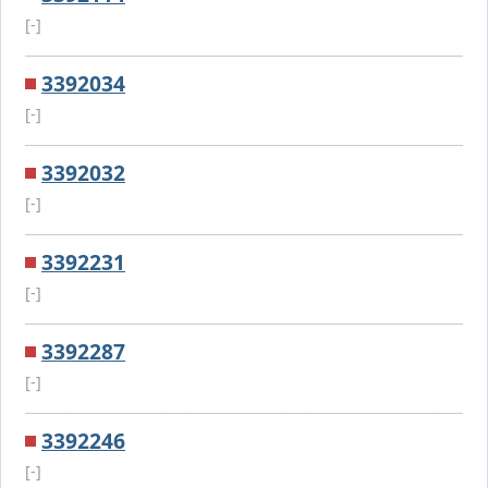
[-]
3392034
[-]
3392032
[-]
3392231
[-]
3392287
[-]
3392246
[-]