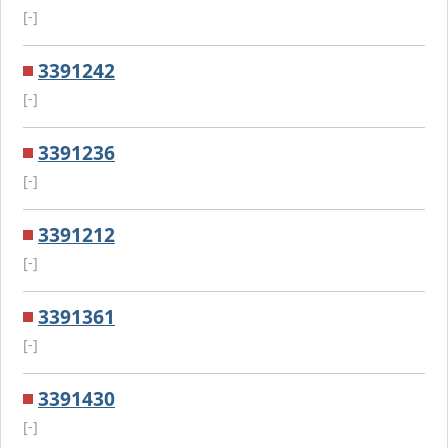
[-]
3391242
[-]
3391236
[-]
3391212
[-]
3391361
[-]
3391430
[-]