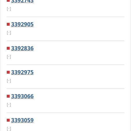
3392743
[-]
3392905
[-]
3392836
[-]
3392975
[-]
3393066
[-]
3393059
[-]