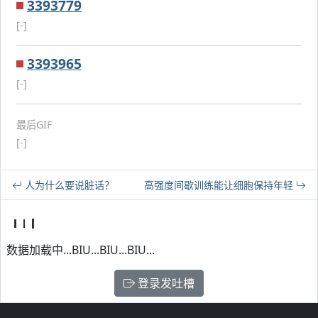
3393779
[-]
3393965
[-]
最后GIF
[-]
人为什么要说脏话？
高强度间歇训练能让细胞保持年轻
数据加载中...BIU...BIU...BIU...
登录发吐槽