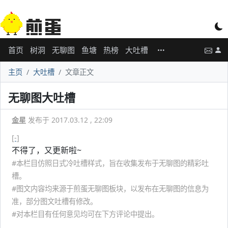
首页
树洞
无聊图
鱼塘
热榜
大吐槽
主页
大吐槽
文章正文
无聊图大吐槽
金星
发布于 2017.03.12 , 22:09
[-]
不得了，又更新啦~
#本栏目仿照日式冷吐槽样式，旨在收集发布于无聊图的精彩吐
槽。
#图文内容均来源于煎蛋无聊图板块，以发布在无聊图的信息为
准，部分图文吐槽有修改。
#对本栏目有任何意见均可在下方评论中提出。