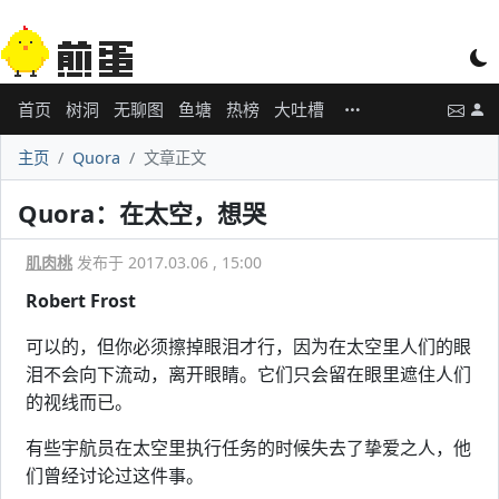
首页
树洞
无聊图
鱼塘
热榜
大吐槽
主页
Quora
文章正文
Quora：在太空，想哭
肌肉桃
发布于 2017.03.06 , 15:00
Robert Frost
可以的，但你必须擦掉眼泪才行，因为在太空里人们的眼
泪不会向下流动，离开眼睛。它们只会留在眼里遮住人们
的视线而已。
有些宇航员在太空里执行任务的时候失去了挚爱之人，他
们曾经讨论过这件事。