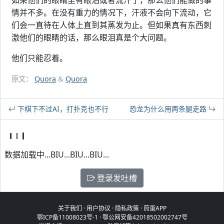
如果他们的眼睛里有眼泪或者流汗了，那么他们能做的事
情并不多。在没有重力的情况下，汗液不会向下流动，它
们会一直待在人体上直到其蒸发为止。但如果真有东西刺
激他们的眼睛的话，那么眼泪真是个大问题。
他们只能忍着。
原文：
Quora
&
Quora
下棋下不过AI，打扑克也不行
恐龙为什么用两条腿走路
数据加载中...BIU...BIU...BIU...
登录发吐槽
关于我们
·
用户协议
·
隐私政策
·
煎蛋APP
鄂ICP备11008023号-1
·
鄂公网安备42018502002747号