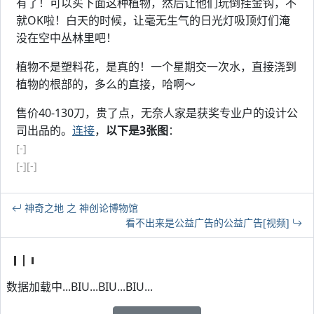
有了！可以买下面这种植物，然后让他们玩倒挂金钩，不
就OK啦！白天的时候，让毫无生气的日光灯吸顶灯们淹
没在空中丛林里吧！
植物不是塑料花，是真的！一个星期交一次水，直接浇到
植物的根部的，多么的直接，哈啊～
售价40-130刀，贵了点，无奈人家是获奖专业户的设计公
司出品的。
连接
，
以下是3张图
：
[-]
[-]
[-]
神奇之地 之 神创论博物馆
看不出来是公益广告的公益广告[视频]
数据加载中...BIU...BIU...BIU...