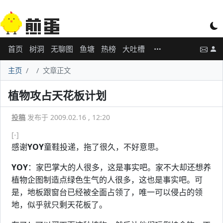
首页
树洞
无聊图
鱼塘
热榜
大吐槽
主页
文章正文
植物攻占天花板计划
投稿
发布于 2009.02.16 , 12:20
[-]
感谢
YOY
童鞋投递，拖了很久，不好意思。
YOY
：家巴掌大的人很多，这是事实吧。家不大却还想养
植物企图制造点绿色生气的人很多，这也是事实吧。可
是，地板跟窗台已经被全面占领了，唯一可以侵占的领
地，似乎就只剩天花板了。