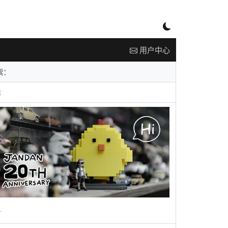
用户中心
告
广