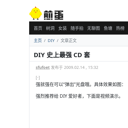
首页
树洞
女装
随手拍
无聊图
鱼塘
热榜
主页
DIY
文章正文
DIY 史上最强 CD 套
sfufoet
发布于 2009.02.14 , 15:32
[-]
强就强在可以“弹出”光盘哦。具体效果如图：
强烈推荐给 DIY 爱好者，下面是视频演示。