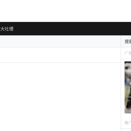
大吐槽
广
推