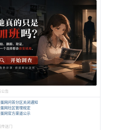
务公告
煎蛋网问答分区关闭通知
煎蛋网社区管理规定
煎蛋网官方渠道公示
蛋传送门