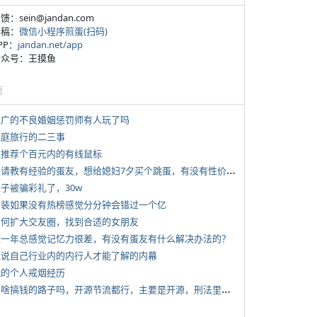
反馈：sein@jandan.com
投稿：
微信小程序煎蛋(扫码)
APP：
jandan.net/app
 公众号：王摸鱼
塘
 推广的不良婚姻惩罚师有人玩了吗
 家庭旅行的二三事
 求推荐个百元内的有线鼠标
*
想请教有经验的蛋友，想给媳妇7夕买个跳蛋，有没有性价比高的推荐
侄子被骗彩礼了，30w
 女装如果没有热榜感觉分分钟会错过一个亿
 如何扩大交友圈，找到合适的女朋友
 近一年总感觉记忆力很差，有没有蛋友有什么解决办法的？
 说说自己行业内的内行人才能了解的内幕
 我的个人戒烟经历
*
有啥搞钱的路子吗，开源节流都行，主要是开源，刑法里的咱不做