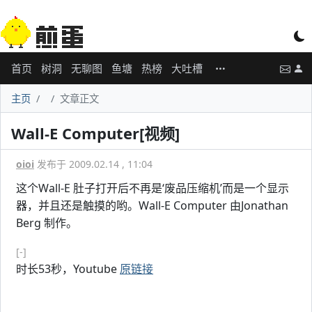
首页
树洞
无聊图
鱼塘
热榜
大吐槽
主页
文章正文
Wall-E Computer[视频]
oioi
发布于 2009.02.14 , 11:04
这个Wall-E 肚子打开后不再是‘废品压缩机’而是一个显示
器，并且还是触摸的哟。Wall-E Computer 由Jonathan
Berg 制作。
[-]
时长53秒，Youtube
原链接