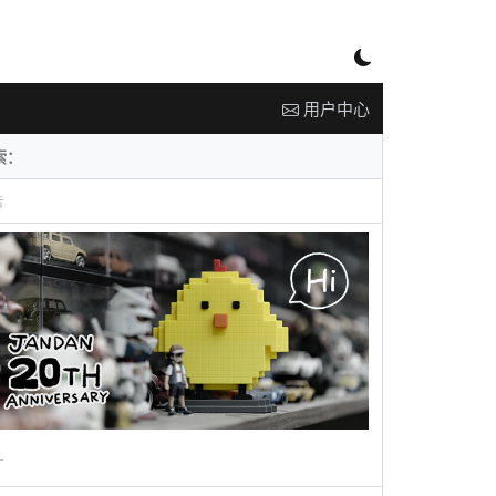
用户中心
告
广