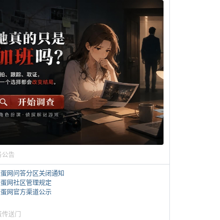
务公告
煎蛋网问答分区关闭通知
煎蛋网社区管理规定
煎蛋网官方渠道公示
蛋传送门