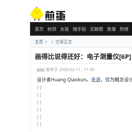
首页
树洞
女装
随手拍
无聊图
鱼塘
热榜
主页
文章正文
画得比说得还好：电子测量仪[6P]
oioi
发布于 2009.02.11 , 11:40
设计者Huang Qiaokun。
来源
，仅为概念设
[-]
[-]
[-]
[-]
[-]
[-]