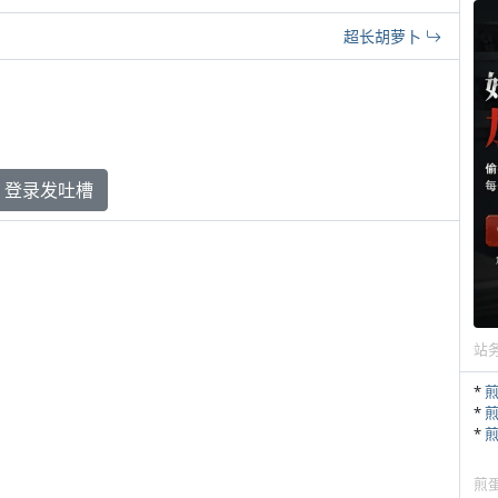
超长胡萝卜
登录发吐槽
站
*
*
*
煎