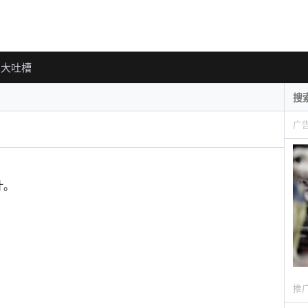
大吐槽
广
计。
推