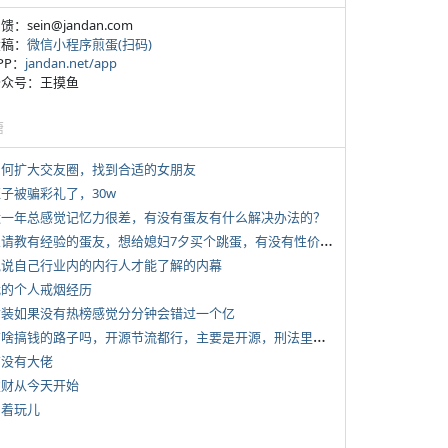
反馈：sein@jandan.com
投稿：
微信小程序煎蛋(扫码)
APP：
jandan.net/app
 公众号：王摸鱼
塘
 如何扩大交友圈，找到合适的女朋友
侄子被骗彩礼了，30w
 近一年总感觉记忆力很差，有没有蛋友有什么解决办法的？
*
想请教有经验的蛋友，想给媳妇7夕买个跳蛋，有没有性价比高的推荐
 说说自己行业内的内行人才能了解的内幕
 我的个人戒烟经历
 女装如果没有热榜感觉分分钟会错过一个亿
*
有啥搞钱的路子吗，开源节流都行，主要是开源，刑法里的咱不做
有没有大佬
 发财从今天开始
写着玩儿