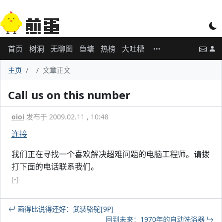
首页
树洞
无聊图
鱼塘
热榜
大吐槽
主页
文章正文
Call us on this number
oioi
发布于 2009.02.11 , 10:48
连接
我们正在寻找一个喜欢解决超难问题的电脑工程师。请拨
打下面的电话联系我们。
[-]
画得比说得还好：武装骆驼[9P]
回到未来：1970年的自动洗浴器