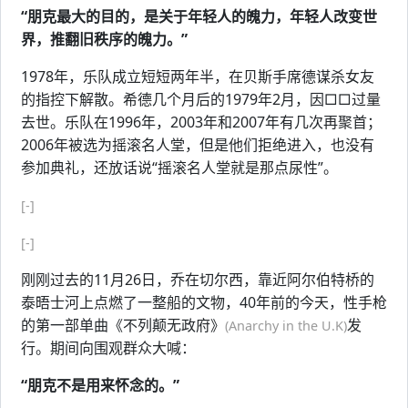
“朋克最大的目的，是关于年轻人的魄力，年轻人改变世
界，推翻旧秩序的魄力。”
1978年，乐队成立短短两年半，在贝斯手席德谋杀女友
的指控下解散。希德几个月后的1979年2月，因□□过量
去世。乐队在1996年，2003年和2007年有几次再聚首；
2006年被选为摇滚名人堂，但是他们拒绝进入，也没有
参加典礼，还放话说“摇滚名人堂就是那点尿性”。
[-]
[-]
刚刚过去的11月26日，乔在切尔西，靠近阿尔伯特桥的
泰晤士河上点燃了一整船的文物，40年前的今天，性手枪
的第一部单曲《不列颠无政府》
发
(Anarchy in the U.K)
行。期间向围观群众大喊：
“朋克不是用来怀念的。”