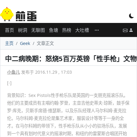
首页
树洞
无聊图
鱼塘
热榜
大吐槽
主页
Geek
文章正文
中二病晚期：怒烧5百万英镑「性手枪」文物
小鱼儿
发布于 2016.11.29 , 17:03
[-]
背景知识：Sex Pistols性手枪乐队是英国的一支朋克摇滚乐队。
他们的主要成员有主唱约翰·罗登，主音吉他史蒂夫·琼斯，鼓手保
罗·库克，贝斯手席德·维瑟斯，以及乐队经理人马尔科姆·麦克拉
伦。马尔科姆·麦克拉伦是集艺术家，服装设计等等于一身的全
才。在马尔科姆的带领下，性手枪乐队从小小的驻场乐队，发展
到一个具有划时代意义的摇滚时期，和纽约的雷蒙斯合唱团开始