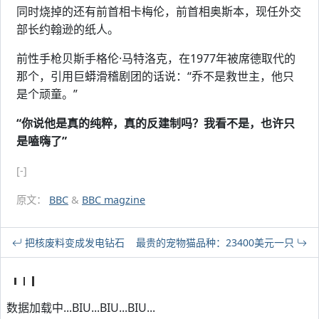
同时烧掉的还有前首相卡梅伦，前首相奥斯本，现任外交
部长约翰逊的纸人。
前性手枪贝斯手格伦·马特洛克，在1977年被席德取代的
那个，引用巨蟒滑稽剧团的话说：“乔不是救世主，他只
是个顽童。”
“你说他是真的纯粹，真的反建制吗？我看不是，也许只
是嗑嗨了”
[-]
原文：
BBC
&
BBC magzine
把核废料变成发电钻石
最贵的宠物猫品种：23400美元一只
数据加载中...BIU...BIU...BIU...