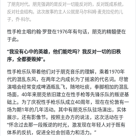
了朋克时代。朋克强调的是反对一切能反对的，反对既成系统，
反对社会结构。这次故事的主人公就是马尔科姆·麦克拉伦的儿
子，乔·科尔。
性手枪主唱约翰·罗登在1976年有句话，朋克的精髓便在
于此。
“我没有心中的英雄，他们能吃吗？我反对一切的旧秩
序，全都要毁掉”。
性手枪乐队带着他们对于朋克音乐的理解，乘着1970年
代的混乱东风，在两年之内成长为了摇滚的代名词。尽管
演唱会经常变成啤酒瓶乱飞，随地吐痰，拳脚相加的混乱
场面，40年来朋克依旧建立在性手枪等先锋乐队的叛逆基
础上。为了庆祝性手枪乐队成立40周年，现在在伦敦有一
场为期1年的几年活动。其中有朋克乐队驻场演出，实体
展示，还有影像节。按照主办方的说法，这次活动在于
“怀念过去那一段叛逆的时光，激发现在年轻人对于既有
体系的反抗，促进全社会创造力和活力。”