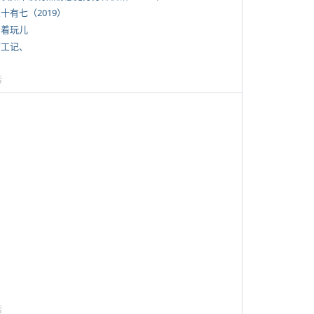
三十有七（2019）
写着玩儿
打工记、
告
告