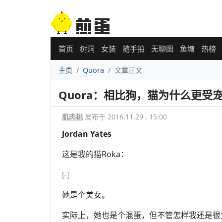
首页
树洞
女装
随手拍
无聊图
鱼塘
热榜
主页
Quora
文章正文
Quora：相比狗，猫为什么更受
肌肉桃
发布于 2016.11.29 , 15:00
Jordan Yates
这是我的猫Roka：
[-]
她是个美女。
实际上，她也是个混蛋，但不管怎样我还是很