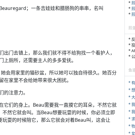
*
auregard；一条吉娃娃和腊肠狗的串串，名叫
*
*
煎
* 
* 
* 
们出门去镇上，那么我们就不得不给狗找一个看护人，
*
门上厕所，还需要主人的多多爱抚。
鱼
可。她会用家里的猫砂盆，所以她可以独自待很久。她百分
留在家里不会给她带来很大困扰。
* 
们的注意力。
*
*
在它们的身上。Beau需要我一直摸它的耳朵，不然它就
部，不然它就会叫。当Beau想要玩耍的时候，你必须立即
*
要玩耍的时候陪它，那么它就会对着Beau叫，这会让
* 
*