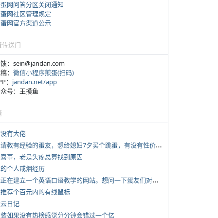
煎蛋网问答分区关闭通知
煎蛋网社区管理规定
煎蛋网官方渠道公示
蛋传送门
反馈：sein@jandan.com
投稿：
微信小程序煎蛋(扫码)
APP：
jandan.net/app
 公众号：王摸鱼
塘
有没有大佬
*
想请教有经验的蛋友，想给媳妇7夕买个跳蛋，有没有性价比高的推荐
 大喜事，老是头疼总算找到原因
 我的个人戒烟经历
*
我正在建立一个英语口语教学的网站。想问一下蛋友们对这类教学机构或网站的痛点。
 求推荐个百元内的有线鼠标
牧云日记
 女装如果没有热榜感觉分分钟会错过一个亿