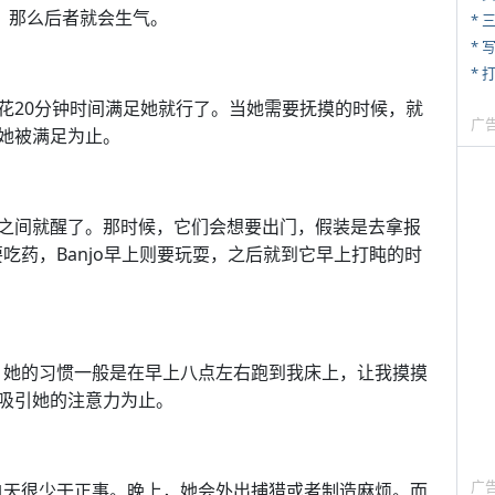
，那么后者就会生气。
* 
* 
* 
花20分钟时间满足她就行了。当她需要抚摸的时候，就
广
她被满足为止。
之间就醒了。那时候，它们会想要出门，假装是去拿报
要吃药，Banjo早上则要玩耍，之后就到它早上打盹的时
点。她的习惯一般是在早上八点左右跑到我床上，让我摸摸
吸引她的注意力为止。
广
她白天很少干正事。晚上，她会外出捕猎或者制造麻烦。而