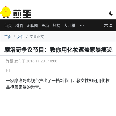
首页
树洞
无聊图
鱼塘
热榜
大吐槽
主页
女性
文章正文
摩洛哥争议节目：教你用化妆遮盖家暴痕迹
许叔
发布于 2016.11.29 , 10:00
[-]
一家摩洛哥电视台推出了一档新节目，教女性如何用化妆
品掩盖家暴的淤青。