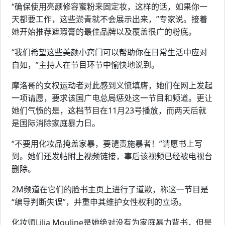
“确保使用亮颜修容蜜粉来固定妆，这样的话，如果你一
天都要工作，这些淤青就不会展示出来，”专家说。接着
她开始推荐遮瑕膏的最佳品牌以及覆盖很广的粉底。
“我们希望这些美颜小窍门可以帮助你在日常生活中应对
自如，”主持人在节目环节中愉快地说到。
摩洛哥的女权运动者对此感到义愤填膺，她们在网上发起
一项请愿，要求该国广电总局惩处这一节目和频道。更让
她们气愤的是，这档节目在11月23号播放，而两天后就
是国际消除家庭暴力日。
“不要用化妆品掩盖家暴，要谴责施暴者！”请愿书上写
到。她们还发帖附上视频链接，事后该视频已经被电视台
删除。
2M频道在它们的脸书主页上进行了道歉，称这一节目是
“编导判断失误”，并重申其维护女性权利的立场。
化妆师Lilia Mouline是她绝对没有为家庭暴力背书，但是