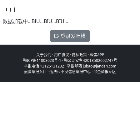
数据加载中...BIU...BIU...BIU...
登录发吐槽
关于我们
·
用户协议
·
隐私政策
·
煎蛋APP
鄂ICP备11008023号-1
·
鄂公网安备42018502002747号
举报电话 13125131232 · 举报邮箱 jubao@jandan.com
煎蛋举报入口
·
违法和不良信息举报中心
·
涉企举报专区