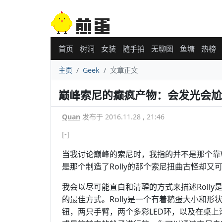
首页
树洞
女装
随手拍
无聊图
鱼塘
热榜
主页
Geek
文章正文
巅峰索尼的癫疯产物：会发光会尬舞
Quan
发布于 2016.11.28 , 21:46
[-]
当我讨论巅峰的索尼时，我指的并不是那个靠Walk
是那个制造了Rolly的那个索尼扭曲古怪却又
我会以尽可能直白和清醒的方式来描述Rolly
的最佳方式。Rolly是一个有着鹅蛋大小和形
钮，两只手臂，两个多彩LED环，以及在桌