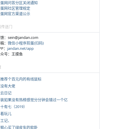
煎蛋网问答分区关闭通知
煎蛋网社区管理规定
煎蛋网官方渠道公示
蛋传送门
反馈：sein@jandan.com
投稿：
微信小程序煎蛋(扫码)
APP：
jandan.net/app
 公众号：王摸鱼
塘
 求推荐个百元内的有线鼠标
有没有大佬
牧云日记
 女装如果没有热榜感觉分分钟会错过一个亿
三十有七（2019）
写着玩儿
打工记、
 一狠心买了绿皮车的软卧