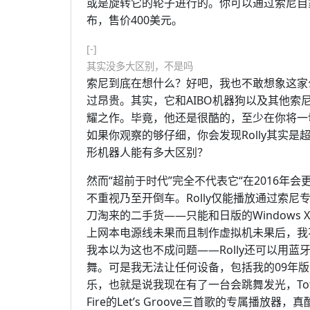
或是旋转它的轮子进行的。你可以通过索尼自
布，售价400美元。
[-]
其实没多大区别，不是吗
索尼到底在想什么？好吧，我也不敢想象这家公
过昂贵。其实，它和AIBO机器狗以及其他
耀之作。毕竟，他还是很酷的，至少在你将一
如果你观察的够仔细，你会发现Rolly其实
形机器人能有多大区别？
然而“超前于时代”完全不代表它“在2016年
不重视乃至开倒车。Rolly仅能播放通过索尼专有的
刀淘来的二手货——只能和日版的Windows
上网本电源线未果而且制作虚拟机未果后，我
我本以为这也不成问题——Rolly还可以用
舞。可是我无法让任何设备，包括我的09年版P
乐，也就是说我现在有了一台会跳舞发光，Toto的Afric
Fire的Let’s Groove三首歌的专属播放器