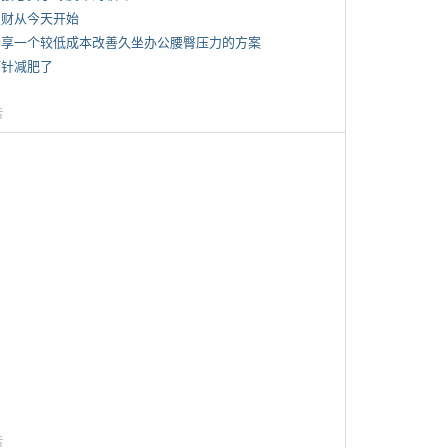
 发财从今天开始
 分享一个较低成本改善久坐办公腰臀压力的方案
打针减肥了
告
告