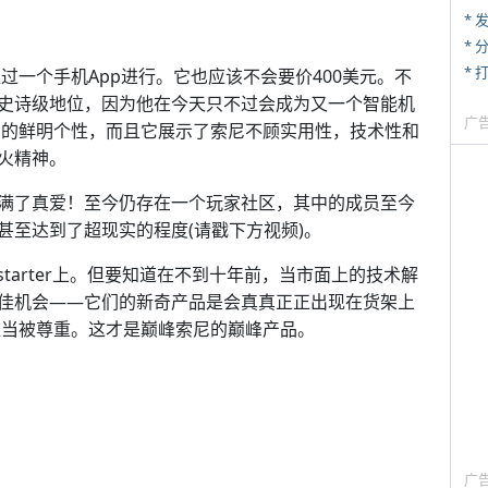
*
*
* 
通过一个手机App进行。它也应该不会要价400美元。不
史诗级地位，因为他在今天只不过会成为又一个智能机
广
具有的鲜明个性，而且它展示了索尼不顾实用性，技术性和
火精神。
满了真爱！至今仍存在一个玩家社区，其中的成员至今
甚至达到了超现实的程度(请戳下方视频)。
starter上。但要知道在不到十年前，当市面上的技术解
佳机会——它们的新奇产品是会真真正正出现在货架上
也应当被尊重。这才是巅峰索尼的巅峰产品。
广