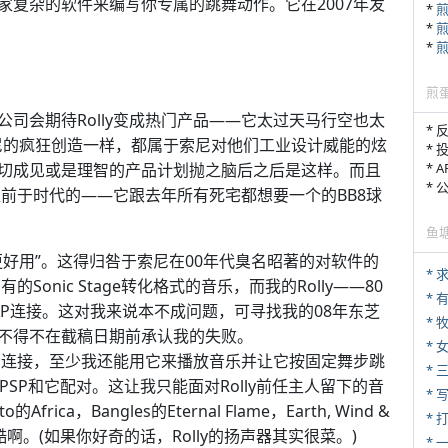
家复杂的软件来编写你专属的跳舞动作。它在2007年发
*
*
*
煎
司会期待Rolly变成热门产品——它太过天马行空也太
* 
索尼的疯狂创造一样，都属于索尼对他们工业设计威能的炫
* 
* 
切成见或是理智的产品计划抛之脑后之后是这样。而且
*
是超前于时代的——它跟去年所有死宅都想要一个的BB8球
鱼
会更好用”。这得归咎于索尼在00年代臭名昭著的对软件的
*
Sonic Stage转化格式的音乐，而我的Rolly——80
* 
 XP连接。这对我来说本不成问题，可寻找我的08年东芝
* 
不得不在截稿日期前承认我的失败。
*
蓝牙连接，至少我还能用它来播放音乐并让它按固定舞步跳
* 
SP和它配对。这让我只能面对Rolly前任主人留下的音
* 
a，Bangles的Eternal Flame，Earth, Wind &
* 
，真酷啊。(如果你好奇的话，Rolly的扬声器其实很菜。)
*