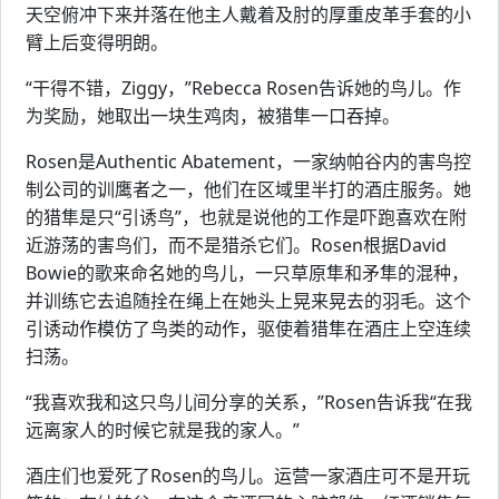
天空俯冲下来并落在他主人戴着及肘的厚重皮革手套的小
臂上后变得明朗。
“干得不错，Ziggy，”Rebecca Rosen告诉她的鸟儿。作
为奖励，她取出一块生鸡肉，被猎隼一口吞掉。
Rosen是Authentic Abatement，一家纳帕谷内的害鸟控
制公司的训鹰者之一，他们在区域里半打的酒庄服务。她
的猎隼是只“引诱鸟”，也就是说他的工作是吓跑喜欢在附
近游荡的害鸟们，而不是猎杀它们。Rosen根据David
Bowie的歌来命名她的鸟儿，一只草原隼和矛隼的混种，
并训练它去追随拴在绳上在她头上晃来晃去的羽毛。这个
引诱动作模仿了鸟类的动作，驱使着猎隼在酒庄上空连续
扫荡。
“我喜欢我和这只鸟儿间分享的关系，”Rosen告诉我“在我
远离家人的时候它就是我的家人。”
酒庄们也爱死了Rosen的鸟儿。运营一家酒庄可不是开玩