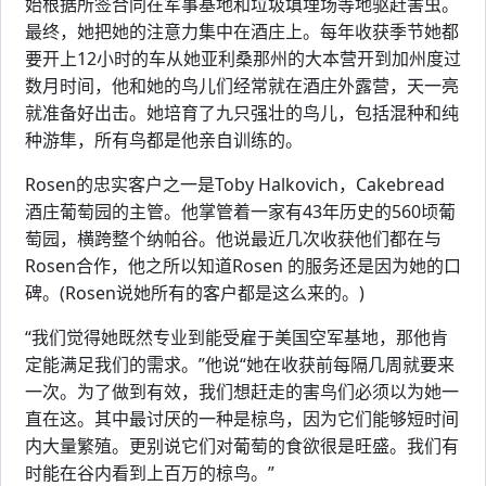
始根据所签合同在军事基地和垃圾填埋场等地驱赶害虫。
最终，她把她的注意力集中在酒庄上。每年收获季节她都
要开上12小时的车从她亚利桑那州的大本营开到加州度过
数月时间，他和她的鸟儿们经常就在酒庄外露营，天一亮
就准备好出击。她培育了九只强壮的鸟儿，包括混种和纯
种游隼，所有鸟都是他亲自训练的。
Rosen的忠实客户之一是Toby Halkovich，Cakebread
酒庄葡萄园的主管。他掌管着一家有43年历史的560顷葡
萄园，横跨整个纳帕谷。他说最近几次收获他们都在与
Rosen合作，他之所以知道Rosen 的服务还是因为她的口
碑。(Rosen说她所有的客户都是这么来的。)
“我们觉得她既然专业到能受雇于美国空军基地，那他肯
定能满足我们的需求。”他说“她在收获前每隔几周就要来
一次。为了做到有效，我们想赶走的害鸟们必须以为她一
直在这。其中最讨厌的一种是椋鸟，因为它们能够短时间
内大量繁殖。更别说它们对葡萄的食欲很是旺盛。我们有
时能在谷内看到上百万的椋鸟。”