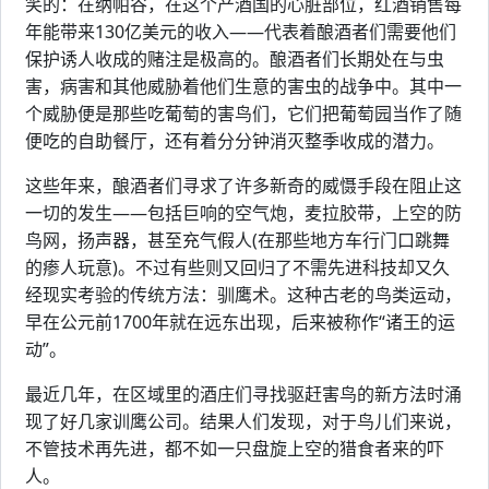
笑的：在纳帕谷，在这个产酒国的心脏部位，红酒销售每
年能带来130亿美元的收入——代表着酿酒者们需要他们
保护诱人收成的赌注是极高的。酿酒者们长期处在与虫
害，病害和其他威胁着他们生意的害虫的战争中。其中一
个威胁便是那些吃葡萄的害鸟们，它们把葡萄园当作了随
便吃的自助餐厅，还有着分分钟消灭整季收成的潜力。
这些年来，酿酒者们寻求了许多新奇的威慑手段在阻止这
一切的发生——包括巨响的空气炮，麦拉胶带，上空的防
鸟网，扬声器，甚至充气假人(在那些地方车行门口跳舞
的瘆人玩意)。不过有些则又回归了不需先进科技却又久
经现实考验的传统方法：驯鹰术。这种古老的鸟类运动，
早在公元前1700年就在远东出现，后来被称作“诸王的运
动”。
最近几年，在区域里的酒庄们寻找驱赶害鸟的新方法时涌
现了好几家训鹰公司。结果人们发现，对于鸟儿们来说，
不管技术再先进，都不如一只盘旋上空的猎食者来的吓
人。