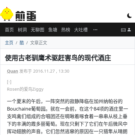
首页
树洞
无聊图
鱼塘
热榜
大吐槽
主页
酷
文章正文
使用古老驯鹰术驱赶害鸟的现代酒庄
Quan
发布于 2016.11.27 , 13:30
[-]
Rosen的爱鸟Ziggy
一个夏末的午后，一阵突然的寂静降临在加州纳帕谷的
Bouchaine葡萄园。就在一会前，在这个84顷的酒庄里一
支鸣禽们组成的合唱团还在啁啾着啄食着一串串从枝上垂
下的丰满的霞多丽葡萄。现在只剩下了它们在午后微风中
挥动翅膀的声音。它们忽然逃窜的原因在一只猎隼从晴朗