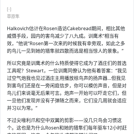
[-]
草原隼
Halkovich估计在Rosen造访Cakebread期间，相比其他
威慑手段，园内的害鸟减少了八九成。训鹰术“相当有
效，”他说“Rosen第一次来的时候我有幸旁观，如此之多
的鸟儿一见到她的猎隼就四散而逃是相当惊人的景象。”
所以究竟是训鹰术的什么特质使得它成为了酒庄们的首选
工具呢？Stewart，一位训鹰同僚认为他有着答案：“我见
过空气炮我也见过酒庄主用播放椋鸟声的扬声器…但我见
到害鸟们还是在一旁闲庭信步，你可以模仿声音，但是对
鸟儿们来说毫无后果可言。炮声一开始可以吓走它们，但
一旦他们发现并没有子弹随之而来，它们没几周就会适应
并习以为常。”
不过尖喙利爪和空中双翼的剪影——没几只鸟会习惯这
个。这也是为什么Rosen和她的猎隼们每年驱车12小时赶