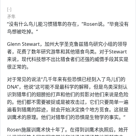
[-]
矛隼
“没有什么鸟儿能习惯猎隼的存在，”Rosen说。“毕竟没有
鸟想被吃掉。”
Glenn Stewart，加州大学圣克鲁兹猎鸟研究小组的领导
者，花费了数年研究游隼和其他猎食鸟类。对于Stewart
来说，现代科技想不出比猎食者们还强的威慑手段其实是
很正常的。
对于常见的说法“几千年来有些恐惧已经刻入了鸟儿们的
DNA”，他说“这可能不是最科学的解释，但是鸟类深刻认
识到猎隼们的翅膀拍打声和他们的剪影对他们来说是危险
的。他们都不需要被捉或是被攻击过，它们只要简单一遍
遍看到猎鹰的踪迹，就会开始决定换个地方觅食。这就是
训鹰术的原理。他们对猎隼们的恐惧是生物学的事实。”
Rosen施展训鹰术快十年了。在得到训鹰术执照后，她开