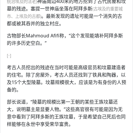
神庙南边400米的地方挖到了古代房屋和坟
统治埃及的法老)
墓的残迹。塞提一世神庙坐落在阿拜多斯
(古埃及的重要城
。最新发现的遗址可能是一个消失的古
市、上埃及的古都)
都或被其吞并的独立村庄。
古物部长Mahmoud Afifi称，“这个发现能填补阿拜多斯
的许多历史空白。”
[-]
考古人员挖出的残迹在当时可能是高级官员和坟墓建造者
的住宅。除了房屋外，考古人员还找到了铁具和陶器，以
及15个大型陵墓。坟墓规模很大，应该是为有身份的人预
备的。
部长说道，“陵墓的规模比第一王朝的某些王族坟墓还
大，说明墓主是显要人物。”这些高官很有可能是因为无
意中看到了阿拜多斯的王族坟墓，于是希望自己死后也同
样能够在永世中享受荣华富贵。