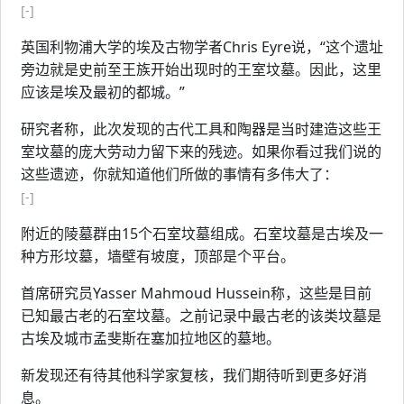
[-]
英国利物浦大学的埃及古物学者Chris Eyre说，“这个遗址
旁边就是史前至王族开始出现时的王室坟墓。因此，这里
应该是埃及最初的都城。”
研究者称，此次发现的古代工具和陶器是当时建造这些王
室坟墓的庞大劳动力留下来的残迹。如果你看过我们说的
这些遗迹，你就知道他们所做的事情有多伟大了：
[-]
附近的陵墓群由15个石室坟墓组成。石室坟墓是古埃及一
种方形坟墓，墙壁有坡度，顶部是个平台。
首席研究员Yasser Mahmoud Hussein称，这些是目前
已知最古老的石室坟墓。之前记录中最古老的该类坟墓是
古埃及城市孟斐斯在塞加拉地区的墓地。
新发现还有待其他科学家复核，我们期待听到更多好消
息。