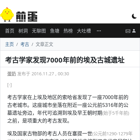
首页
树洞
无聊图
鱼塘
热榜
大吐槽
主页
考古
文章正文
考古学家发现7000年前的埃及古城遗址
蛋奶
发布于 2016.11.27 , 00:30
[-]
考古学家在上埃及地区的索哈省发现了一座7000年前的
古老城市。这座城市坐落在附近一座公元前5316年的公
墓遗址旁边，年代可追溯到埃及早王朝时期
(始于5千年前)
之前，是项重大的考古发现。
埃及国家古物部的考古人员在塞提一世
(公元前1290-1279年