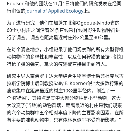
Poulsen和他的团队在11月1日将他们的研究发表在经同
行审议的
Journal of Applied Ecology
上。
为了进行研究，他们在加蓬东北部Ogooue-Ivindo省的
60个小村庄之间沿着24条直线采样线对野生动物种群进
行了调查。调查点距离最近村庄外2公里至30公里。
在每个调查地点，小组记录了他们观察到的所有大型脊椎
动物物种的多样性和丰富性，以及任何狩猎的证据 - 例如
猎枪子弹的弹壳，篝火的痕迹或直接目击到猎人。
研究主导人南佛罗里达大学综合生物学博士后兼杜克尼古
拉斯学院博士后副教授Sally E. Koerner说:“大多数狩猎的
痕迹集中在距离最近的村庄10公里半径内，创造了一
个‘狩猎圈’，其特点是其中大部分物种是小型动物，这大
大改变了(当地)的动物群落，距离最近的村庄是我们观察
的六个动物群中五个相对丰度下降的主要影响因素。在所
有主要的哺乳动物中，只有森林象似乎不受狩猎影响。”