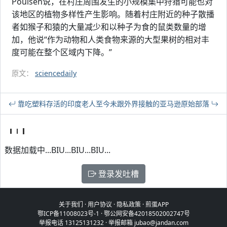
Poulsen说，在村庄周围发生的小规模集中狩猎可能也对
该地区的植物多样性产生影响。随着村庄附近的种子散播
者如猴子和猿的大量减少和以种子为食的鼠类数量的增
加，他说“作为动物和人类食物来源的大型果树的相对丰
度可能在整个区域内下降。”
原文：
sciencedaily
靠吃塑料存活的印度老人
至今未跟外界接触的亚马逊原始部落
数据加载中...BIU...BIU...BIU...
登录发吐槽
关于我们
·
用户协议
·
隐私政策
·
煎蛋APP
鄂ICP备11008023号-1
·
鄂公网安备42018502002747号
举报电话 13125131232 · 举报邮箱 jubao@jandan.com