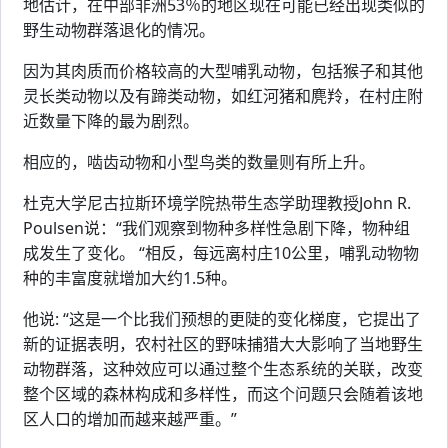
地估计，在中部非洲53％的地区现在可能已经出现类似的
野生动物群落退化的情况。
因为其肉质而价格较高的大型哺乳动物，包括猴子和其他
灵长类动物以及有蹄类动物，如红河猪和麂羚，在村庄附
近数量下降的最为剧烈。
相应的，啮齿动物和小型鸟类的数量则有所上升。
杜克大学尼古拉斯环境学院热带生态学助理教授John R.
Poulsen说：“我们观察到物种多样性急剧下降，物种组
成发生了变化。 “相反，每远离村庄10公里，哺乳动物物
种的丰富度就增加大约1.5种。
他说: “这是一个比我们预想的更陡的变化梯度，它提出了
新的证据表明，农村社区的野味捕猎大大影响了当地野生
动物群落，这种效应可以通过整个生态系统的关联，改变
整个区域的森林构成和多样性，而这个问题只会随着该地
区人口的增加而越来越严重。”