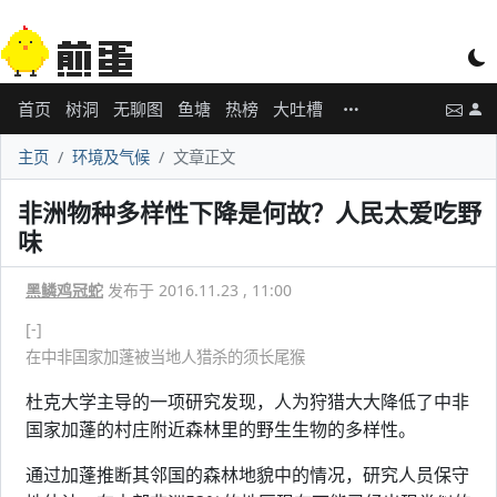
首页
树洞
无聊图
鱼塘
热榜
大吐槽
主页
环境及气候
文章正文
非洲物种多样性下降是何故？人民太爱吃野
味
黑鳞鸡冠蛇
发布于 2016.11.23 , 11:00
[-]
在中非国家加蓬被当地人猎杀的须长尾猴
杜克大学主导的一项研究发现，人为狩猎大大降低了中非
国家加蓬的村庄附近森林里的野生生物的多样性。
通过加蓬推断其邻国的森林地貌中的情况，研究人员保守