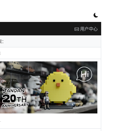
用户中心
告
广