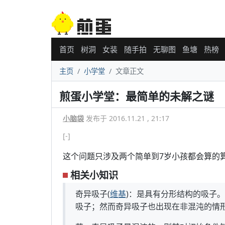
首页
树洞
女装
随手拍
无聊图
鱼塘
热榜
主页
小学堂
文章正文
煎蛋小学堂：最简单的未解之谜
小脑袋
发布于 2016.11.21 , 21:17
[-]
这个问题只涉及两个简单到7岁小孩都会算的
相关小知识
奇异吸子(
维基
)：是具有分形结构的吸子
吸子；然而奇异吸子也出现在非混沌的情