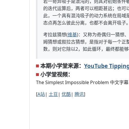
若一奇异吸子是混沌的，则其对初始条件
的迭代运算后，两者可以相距甚远；也可
此，一个具有混沌吸子的动力系统在局域
态点再怎么彼此分离，也都不会离开吸子
考拉兹猜想(
维基
)：又称为奇偶归一猜想
姆猜想或叙拉古猜想，是指对于每一个正整
数，则对它除以2，如此循环，最终都能够
本期小学堂来源：
YouTube Tippi
小学堂视频：
The Simplest Impossible Problem 中文字幕
[
A站
|
土豆
|
优酷
|
腾讯
]