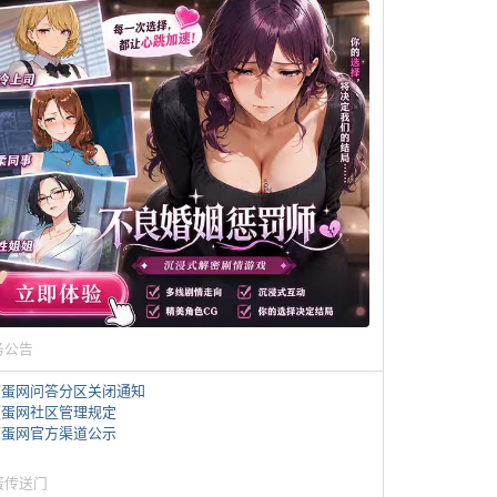
务公告
煎蛋网问答分区关闭通知
煎蛋网社区管理规定
煎蛋网官方渠道公示
蛋传送门