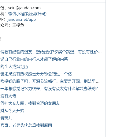
反馈：sein@jandan.com
投稿：
微信小程序煎蛋(扫码)
APP：
jandan.net/app
 公众号：王摸鱼
塘
*
想请教有经验的蛋友，想给媳妇7夕买个跳蛋，有没有性价比高的推荐
 说说自己行业内的内行人才能了解的内幕
 我的个人戒烟经历
 女装如果没有热榜感觉分分钟会错过一个亿
*
有啥搞钱的路子吗，开源节流都行，主要是开源，刑法里的咱不做
 近一年总感觉记忆力很差，有没有蛋友有什么解决办法的？
有没有大佬
 如何扩大交友圈，找到合适的女朋友
 发财从今天开始
写着玩儿
 大喜事，老是头疼总算找到原因