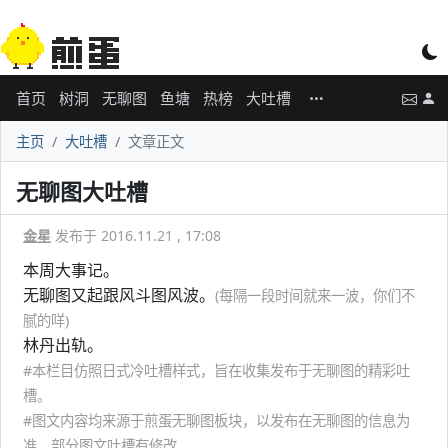
首页
树洞
无聊图
鱼塘
热榜
大吐槽
主页
大吐槽
文章正文
无聊图大吐槽
金星
发布于 2016.11.21 , 17:08
本周大事记。
无聊图又起跟风斗图风波。
(每隔一段时间就来一波，你们不
腻的咩)
林丹出轨。
#本栏目仿照日式冷吐槽样式，旨在收集发布于无聊图的精彩吐
槽。
#图文内容均来源于煎蛋无聊图板块，以发布在无聊图的信息为
准，部分图文吐槽有修改。