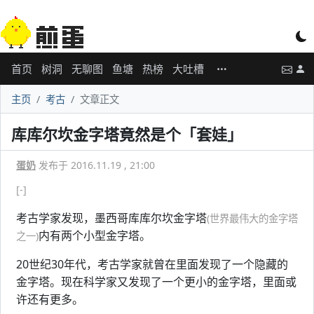
首页
树洞
无聊图
鱼塘
热榜
大吐槽
主页
考古
文章正文
库库尔坎金字塔竟然是个「套娃」
蛋奶
发布于 2016.11.19 , 21:00
[-]
考古学家发现，墨西哥库库尔坎金字塔
(世界最伟大的金字塔
内有两个小型金字塔。
之一)
20世纪30年代，考古学家就曾在里面发现了一个隐藏的
金字塔。现在科学家又发现了一个更小的金字塔，里面或
许还有更多。