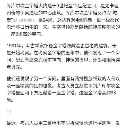
库库尔坎金字塔大约建于9世纪至12世纪之间，是尤卡坦
州奇琴伊察遗址的中心建筑。库库尔坎金字塔又称为“城
堡”
，高24米，总共有364级阶梯，每一级都代
(El Castillo)
表玛雅日历中的一天。金字塔顶部是献给蛇神库库尔坎的
一座6米高的寺庙。
1931年，考古学家怀疑金字塔隐藏着更古老的建筑，于
是开始考察。在考察金字塔的五年中，他们发现了一个房
间，里面有座查克穆尔神向，神像的指甲、牙齿和眼睛镶
着贝壳。
他们还发现了另一个房间，里面有两排摆放细致的人骨以
及一座精美的红豹雕像。考古人员立刻意识到库库尔坎金
字塔里面和下方还藏着一座金字塔，这座金字塔高约33
米。
[-]
最近，考古人员用三维电阻率层析成像术进行探测后，发