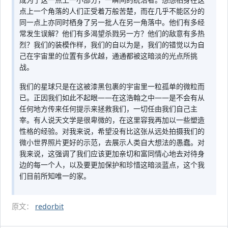
点上一个角落的人们正受着万般苦楚，而在几乎不能区分的
同一点上亦同时栖身了另一批人在另一角落中。他们有多经
常发生误解？他们有多渴望杀戮另一方？他们的敌意有多热
烈？我们的装模作样，我们的自以为是，我们的错觉以为自
己在宇宙里的位置有多优越，通通都被这暗淡的光点所挑
战。
我们的星球只是在这被漆黑包裹的宇宙里一粒孤单的微粒而
已。正因我们如此不起眼——在这浩翰之中——是不会有从
任何地方传来任何提示来拯救我们，一切任由我们自己主
宰。有人说天文学是很卑微的，在这里容我再加以一些塑造
性格的经验。对我来说，希望没有比这张从远处拍摄我们的
微小世界照片更好的示范，去展示人类自大想法的愚蠢。对
我来说，这强调了我们应该更加亲切和富同情心地去对待身
边的每一个人，以及要更加保护和珍惜这暗淡蓝点，这个我
们目前所知唯一的家。
原文：
redorbit