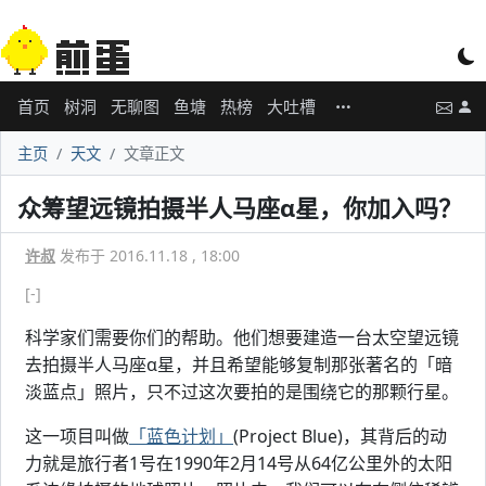
首页
树洞
无聊图
鱼塘
热榜
大吐槽
主页
天文
文章正文
众筹望远镜拍摄半人马座α星，你加入吗？
许叔
发布于 2016.11.18 , 18:00
[-]
科学家们需要你们的帮助。他们想要建造一台太空望远镜
去拍摄半人马座α星，并且希望能够复制那张著名的「暗
淡蓝点」照片，只不过这次要拍的是围绕它的那颗行星。
这一项目叫做
「蓝色计划」
(Project Blue)，其背后的动
力就是旅行者1号在1990年2月14号从64亿公里外的太阳