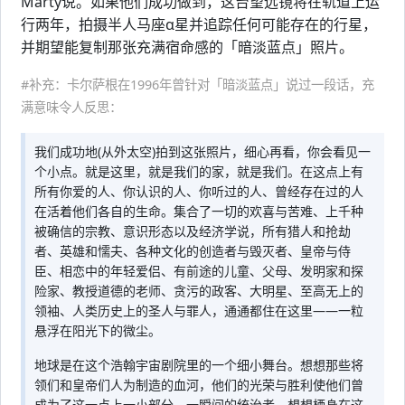
Marty说。如果他们成功做到，这台望远镜将在轨道上运
行两年，拍摄半人马座α星并追踪任何可能存在的行星，
并期望能复制那张充满宿命感的「暗淡蓝点」照片。
#补充：卡尔萨根在1996年曾针对「暗淡蓝点」说过一段话，充
满意味令人反思：
我们成功地(从外太空)拍到这张照片，细心再看，你会看见一
个小点。就是这里，就是我们的家，就是我们。在这点上有
所有你爱的人、你认识的人、你听过的人、曾经存在过的人
在活着他们各自的生命。集合了一切的欢喜与苦难、上千种
被确信的宗教、意识形态以及经济学说，所有猎人和抢劫
者、英雄和懦夫、各种文化的创造者与毁灭者、皇帝与侍
臣、相恋中的年轻爱侣、有前途的儿童、父母、发明家和探
险家、教授道德的老师、贪污的政客、大明星、至高无上的
领袖、人类历史上的圣人与罪人，通通都住在这里——一粒
悬浮在阳光下的微尘。
地球是在这个浩翰宇宙剧院里的一个细小舞台。想想那些将
领们和皇帝们人为制造的血河，他们的光荣与胜利使他们曾
成为了这一点上一小部分，一瞬间的统治者。想想栖身在这