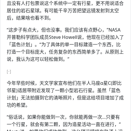
且没有人打包票说这个系统中一定有行星，更不用说适合
居住的岩石星球。有可能千辛万苦把望远镜发射到太空
后，结果啥也看不到。
“这步子有点大，但也没事。我们应该有点野心，”NASA
开普勒科学团队成员Steve Howell说，他现在已经加入了
「蓝色计划」。“为了具体的单一目标建造一个东西，比
打造一个目标庞大，任务复杂的东西简单多了。从原则上
说，我认为这可以轻松做到。”
[-]
今年早些时候，天文学家宣布他们在半人马座α星C(即比
邻星)适居带附近发现了一颗小型岩石行星。虽然「蓝色
计划」无法拍摄到它的清晰照片，但是这给项目增加了成
功的希望。
“俗话说，如果你能做到一次，你就能再做一次…只要有
一个行星，就会有第二颗，因为造星活动一直在进行，”