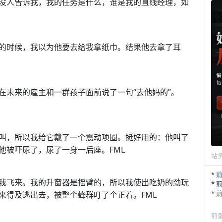
没人告诉我，我的任务是什么，谁是我的直线经理，如
的时候，我以为他要去给我拿纸巾。结果他去拿了耳
在未来的雇主和一群孩子面前说了一句“去他妈的”。
叫，所以我给它戴了一个震动项圈。挺好用的：他叫了
他被吓尿了，尿了一身一后座。FML
站
*
我飞来。我的升窗器是摇臂的，所以我使出吃奶的劲玩
*
*
来得及逃出去，被整个蜂群叮了个正着。FML
煎