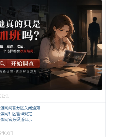
务公告
煎蛋网问答分区关闭通知
煎蛋网社区管理规定
煎蛋网官方渠道公示
蛋传送门