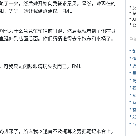
暄了一会，然后她开始向我征求意见。显然，她现在的
* 
扣，等等。她让我给点建议。FML
* 
* 
*
闷他为什么急急忙忙往前门跑，然后我就看到了他在身
直延伸到店面后面。你们猜猜谁得去拿拖布和水桶了。
鱼
*
* 
。可我只是闭起眼睛玩头发而已。FML
*
*
*
*
* 
*
* 
妈进来了，所以我以迅雷不及掩耳之势把笔记本合上。