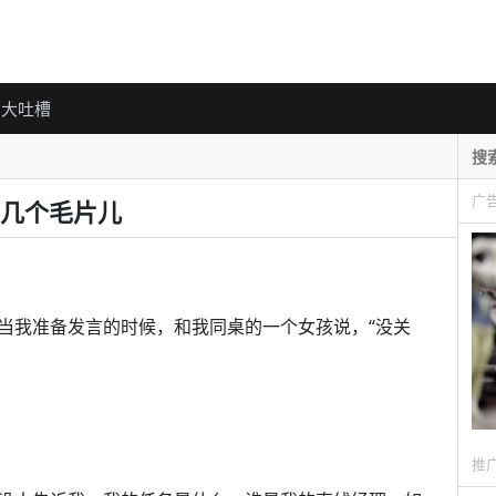
大吐槽
广
几个毛片儿
当我准备发言的时候，和我同桌的一个女孩说，“没关
推