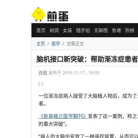
首页
树洞
女装
随手拍
无聊图
鱼塘
热榜
主页
医学
文章正文
脑机接口新突破：帮助渐冻症患者
许叔
发布于 2016.11.17 , 16:00
[-]
一位渐冻症病人接受了大脑植入物后，成为了
者。
《新英格兰医学期刊》
发表了这一案例，称之
的重大突破”。
“病人的大脑中安放了一种遥控装置，从而可