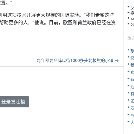
置。”
* 
* 
快利用这项技术开展更大规模的国际实验。“我们希望这些
* 
帮助更多的人，”他说。目前，欧盟和荷兰政府已经在资
*
鱼
*
每年都要严阵以待1000多头北极熊的小镇
*
*
*
* 
*
登录发吐槽
*
* 
*