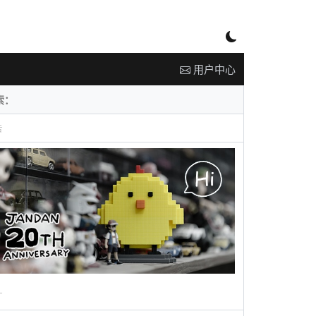
用户中心
告
广