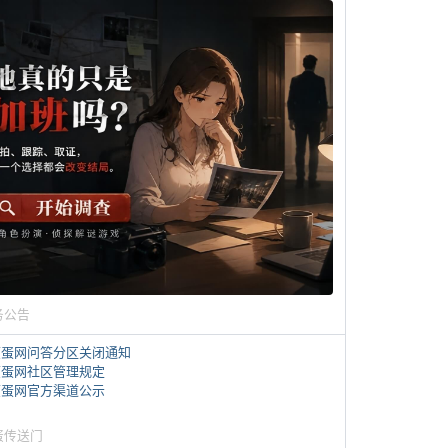
务公告
煎蛋网问答分区关闭通知
煎蛋网社区管理规定
煎蛋网官方渠道公示
蛋传送门