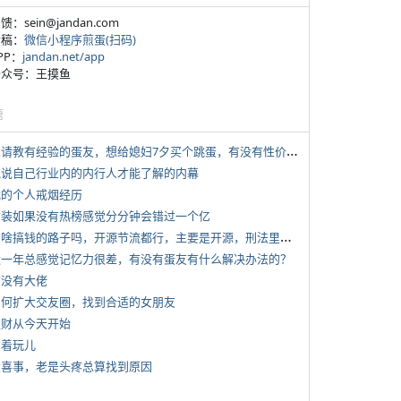
反馈：sein@jandan.com
投稿：
微信小程序煎蛋(扫码)
APP：
jandan.net/app
 公众号：王摸鱼
塘
*
想请教有经验的蛋友，想给媳妇7夕买个跳蛋，有没有性价比高的推荐
 说说自己行业内的内行人才能了解的内幕
 我的个人戒烟经历
 女装如果没有热榜感觉分分钟会错过一个亿
*
有啥搞钱的路子吗，开源节流都行，主要是开源，刑法里的咱不做
 近一年总感觉记忆力很差，有没有蛋友有什么解决办法的？
有没有大佬
 如何扩大交友圈，找到合适的女朋友
 发财从今天开始
写着玩儿
 大喜事，老是头疼总算找到原因