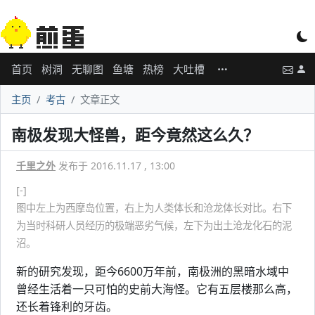
首页
树洞
无聊图
鱼塘
热榜
大吐槽
主页
考古
文章正文
南极发现大怪兽，距今竟然这么久？
千里之外
发布于 2016.11.17 , 13:00
[-]
图中左上为西摩岛位置，右上为人类体长和沧龙体长对比。右下
为当时科研人员经历的极端恶劣气候，左下为出土沧龙化石的泥
沼。
新的研究发现，距今6600万年前，南极洲的黑暗水域中
曾经生活着一只可怕的史前大海怪。它有五层楼那么高，
还长着锋利的牙齿。