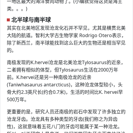
一地区最大的海洋食肉动物了。(小编就觉得这货是海王
类。。。)
北半球与南半球
其实在北美地区发现沧龙化石并不罕见，尤其是横贯北美
大陆的航道。智利大学古生物学家 Rodrigo Otero表示，
除了新西兰，南半球能找到这么巨大的生物还是相当罕见
的。
南极发现的K.hervei沧龙是北美沧龙Tylosaurus的近亲，
二者拥有相似的体型，但Tylosaurus生活在2000万年
前。K.hervei还是另一种南极沧龙的近亲
(Taniwhasaurus antarcticus)，这种沧龙体型较小，头
骨大约2.3英尺长(约合0.7米)，生活的时间比K. hervei早
500万年。
更重要的是，研究人员还南极的岩石中发现了许多独立的
沧龙牙齿。沧龙具有多种类型的牙齿(我们称之为异齿
性)，这就意味着五花八门的牙齿可能属于某一种沧龙。