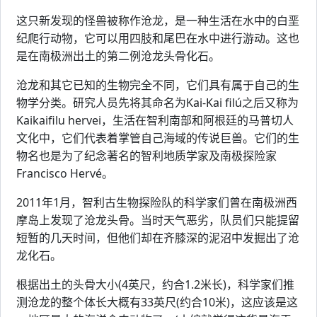
这只新发现的怪兽被称作沧龙，是一种生活在水中的白垩
纪爬行动物，它可以用四肢和尾巴在水中进行游动。这也
是在南极洲出土的第二例沧龙头骨化石。
沧龙和其它已知的生物完全不同，它们具有属于自己的生
物学分类。研究人员先将其命名为Kai-Kai filú之后又称为
Kaikaifilu hervei，生活在智利南部和阿根廷的马普切人
文化中，它们代表着掌管自己海域的传说巨兽。它们的生
物名也是为了纪念著名的智利地质学家及南极探险家
Francisco Hervé。
2011年1月，智利古生物探险队的科学家们曾在南极洲西
摩岛上发现了沧龙头骨。当时天气恶劣，队员们只能提留
短暂的几天时间，但他们却在齐膝深的泥沼中发掘出了沧
龙化石。
根据出土的头骨大小(4英尺，约合1.2米长)，科学家们推
测沧龙的整个体长大概有33英尺(约合10米)，这应该是这