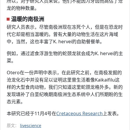
所以，对于研究人员来说，他们不能因为牙齿而高估了沧
龙的物种数量。
温暖的南极洲
研究人员表示，尽管南极洲现在冻死个人，但是在恐龙时
代它却是相当温暖的。曾有大量的动物生活在这片海域
中，当然，这也丰富了K. hervei的自助餐餐单。
例如，通过滤食浮游生物的蛇颈龙就会成为K. hervei的主
菜。
Otero在一份声明中表示，在此研究之前，在南极发掘的
沧龙化石中并没有足以证明这里曾生活着像Kaikaifilu这
样的大型食肉动物，我们只知道这里蛇颈龙格外多。新的
发现填补了白垩纪晚期南极洲生态系统中人们所期盼的生
态元素。
本研究已经于11月4号在
Cretaceous Research
上发表。
原文：
livescience