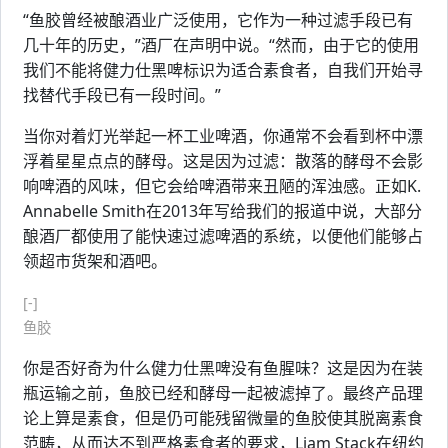
“鱼胶曾经被酿酒业广泛使用，它作为一种过滤手段已有
几十年的历史，”酒厂在声明中说。“然而，由于它的使用
我们不能将健力仕黑啤标识为适合素食者，自我们开始寻
找替代手段已有一段时间。”
当你对着灯光举起一杯工业啤酒，你通常不会看到杯中漂
浮着星星点点的酵母。这是因为过滤：散落的酵母不会影
响啤酒的风味，但它会给啤酒带来丑陋的浑浊感。正如K.
Annabelle Smith在2013年写给我们的报道中说，大部分
酿酒厂都使用了能快速过滤啤酒的系统，以便他们能够占
领超市货架和酒吧。
[-]
鱼胶
你是否好奇为什么健力仕黑啤没有鱼腥味？这是因为在装
瓶运输之前，鱼胶已经和酵母一起被滤掉了。最终产品理
论上算是素食，但是仍可能残留微量的鱼胶使其脱离素食
范畴，从而达不到严格素食者的要求，Liam Stack在纽约