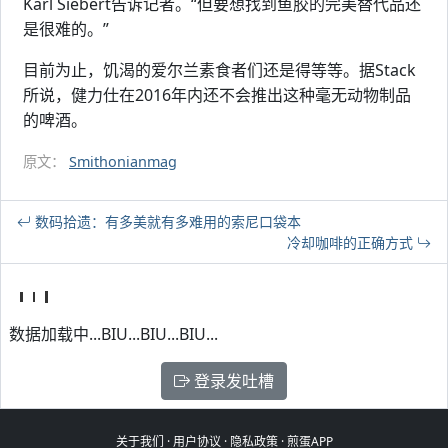
Karl Siebert告诉记者。“但要想找到鱼胶的完美替代品还
是很难的。”
目前为止，饥渴的爱尔兰素食者们还是得等等。据Stack
所说，健力仕在2016年内还不会推出这种毫无动物制品
的啤酒。
原文：
Smithonianmag
数码拾遗：有多美就有多难用的索尼口袋本
冷却咖啡的正确方式
数据加载中...BIU...BIU...BIU...
登录发吐槽
关于我们
·
用户协议
·
隐私政策
·
煎蛋APP