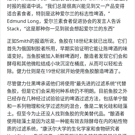
时报的报道中说。“我们总是很高兴能见到又一产品变得
适合素食者，特别是这种爱尔兰的标志性啤酒，”
Edmund Long，爱尔兰素食者促进协会的发言人告诉
Stack，“这是那种你一见到就会想起爱尔兰的东西”
正如Smith的报道所说，鱼胶在18世纪末就已出现。它们
首先为俄国制胶者所用，早期实验证明它能让陈啤酒的味
道变好。当鱼胶被加入新鲜啤酒时，酿造者发现它们会和
酵母和其他微粒结成小块沉淀在桶底，从而可以轻松去
除。健力仕则是在19世纪就开始使用鱼胶酿造啤酒了。
尽管健力仕黑啤承诺他们将使用“最先进的过滤系统”代替
鱼胶，但是它们会采用何种系统仍不明朗。目前鱼胶之外
已经存在几种经过试验验证的啤酒过滤方法，包括单宁酸
和一系列物理和化学过滤剂的混合，像是二氧化硅和硅藻
土。但至今为止还没人找到鱼胶的完美替代品。“酿酒者
使用硅藻土是因为这是一种能有效去除酵母在内的粘性物
质的过滤系统，”康沃尔大学的生化学家和食物研究者