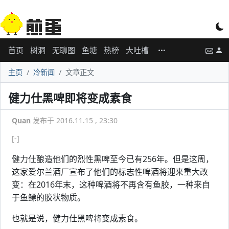
首页
树洞
无聊图
鱼塘
热榜
大吐槽
主页
冷新闻
文章正文
健力仕黑啤即将变成素食
Quan
发布于 2016.11.15 , 23:30
[-]
健力仕酿造他们的烈性黑啤至今已有256年。但是这周，
这家爱尔兰酒厂宣布了他们的标志性啤酒将迎来重大改
变：在2016年末，这种啤酒将不再含有鱼胶，一种来自
于鱼鳔的胶状物质。
也就是说，健力仕黑啤将变成素食。