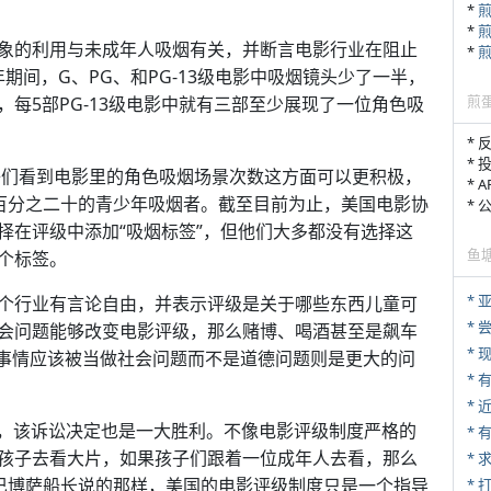
*
*
象的利用与未成年人吸烟有关，并断言电影行业在阻止
*
年期间，G、PG、和PG-13级电影中吸烟镜头少了一半，
煎
每5部PG-13级电影中就有三部至少展现了一位角色吸
* 
* 
孩子们看到电影里的角色吸烟场景次数这方面可以更积极，
* 
百分之二十的青少年吸烟者。截至目前为止，美国电影协
*
择在评级中添加“吸烟标签”，但他们大多都没有选择这
鱼
个标签。
*
个行业有言论自由，并表示评级是关于哪些东西儿童可
*
会问题能够改变电影评级，那么赌博、喝酒甚至是飙车
* 
事情应该被当做社会问题而不是道德问题则是更大的问
*
言，该诉讼决定也是一大胜利。不像电影评级制度严格的
*
孩子去看大片，如果孩子们跟着一位成年人去看，那么
*
巴博萨船长说的那样，美国的电影评级制度只是一个指导
* 