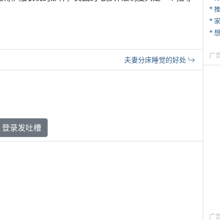
*
*
广
夫妻分床睡觉的好处
登录发吐槽
广