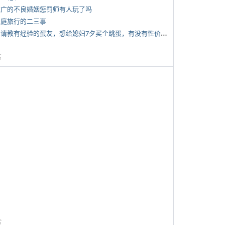
 推广的不良婚姻惩罚师有人玩了吗
 家庭旅行的二三事
*
想请教有经验的蛋友，想给媳妇7夕买个跳蛋，有没有性价比高的推荐
告
告