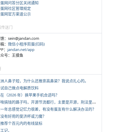
煎蛋网问答分区关闭通知
煎蛋网社区管理规定
煎蛋网官方渠道公示
蛋传送门
反馈：sein@jandan.com
投稿：
微信小程序煎蛋(扫码)
APP：
jandan.net/app
 公众号：王摸鱼
塘
 亚洲人鼻子短，为什么还推崇高鼻梁？我说点扎心的。
 尝试自己做点电解质饮料
现在（2026 年）换苹果手机合适吗？
*
有啥搞钱的路子吗，开源节流都行，主要是开源，刑法里的咱不做
 近一年总感觉记忆力很差，有没有蛋友有什么解决办法的？
 有没有好用的斐济杯或刀魔？
 求推荐个百元内的有线鼠标
打工记、