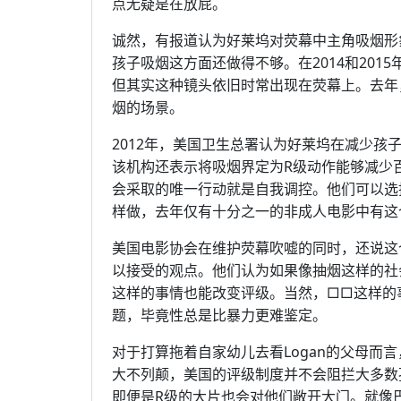
点无疑是在放屁。
诚然，有报道认为好莱坞对荧幕中主角吸烟形
孩子吸烟这方面还做得不够。在2014和2015
但其实这种镜头依旧时常出现在荧幕上。去年，
烟的场景。
2012年，美国卫生总署认为好莱坞在减少
该机构还表示将吸烟界定为R级动作能够减少
会采取的唯一行动就是自我调控。他们可以选
样做，去年仅有十分之一的非成人电影中有这
美国电影协会在维护荧幕吹嘘的同时，还说这
以接受的观点。他们认为如果像抽烟这样的社
这样的事情也能改变评级。当然，□□这样的
题，毕竟性总是比暴力更难鉴定。
对于打算拖着自家幼儿去看Logan的父母而
大不列颠，美国的评级制度并不会阻拦大多数
即便是R级的大片也会对他们敞开大门。就像