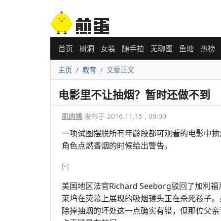
首页
树洞
女装
随手拍
无聊图
鱼塘
热榜
主页
教育
文章正文
电影里不让抽烟？暂时还做不到
肌肉桃
发布于 2016.11.15 , 09:00
一项试图摆脱所有年龄段都可观看的电影中抽
角色点燃香烟的时候给出警告。
[-]
美国地区法官Richard Seeborg驳回
莱坞在荧幕上展现的吸烟镜头正在杀死孩子。
除掉抽烟的坏处这一点确实有错，但那位父亲