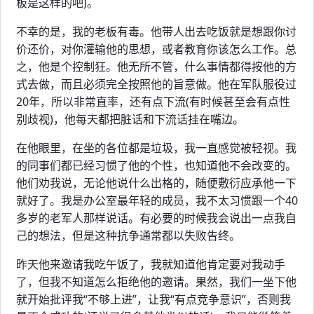
板是这样的吧)。
不幸的是，我的老板有毒。他带人出去吃饭就是想跟你讨
价还价，对你灌输他的思想，或者教育你该怎么工作。总
之，他是个控制狂。他无所不管，什么事情都得按他的方
式去做，而且必须完全按照他的旨意做。他在军队服役过
20年，所以非常直率，还有点下流(有时候甚至会有点性
别歧视)，他每天都把脏话和下流话挂在嘴边。
在他眼里，在坐的各位都是垃圾，我一直感觉被轻视。我
的同事们都已经习惯了他的个性，也知道他不会改变的。
他们劝我说，无论他说什么出格的，随便敷衍应承他一下
就好了。我是办公室最年轻的成员，我不太习惯跟一个40
多岁的老军人那样说话。有必要的时候我会说出一点我自
己的想法，但是这种抗争通常都以失败告终。
昨天他来邀请我吃午饭了，我就知道他肯定要对我动手
了，但我不知道怎么拒绝他的邀请。果然，我们一坐下他
就开始批评我“不够上进”，让我“有点竞争意识”，否则我