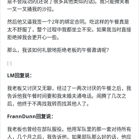
是不会成功的(还说了很多其他类似的话)。我只能微笑着
一叉一叉捅我的沙拉。
然后他又逼我签一个2年的绑定合同。吃这样的午餐真是
太不舒服了，整个过程中我都坐立不安。如果我当时直接
拒绝掉我会更开心一些。
那么，我该如何礼貌地拒绝老板的午餐邀请呢？
[-]
LM回复说：
我老板又讨厌又无聊，经过了一两次讨厌的午餐之后，我
告诉他我午餐时间要和我未婚夫通电话。闹腾了几次之
后，他终于不再找我转而找其他人了。
FrannDunn回复说：
我老板也曾经在部队服役。他用军队里的那一套对待所有
人，几个月之后，我告诉他，如果部队那么好的话，他应