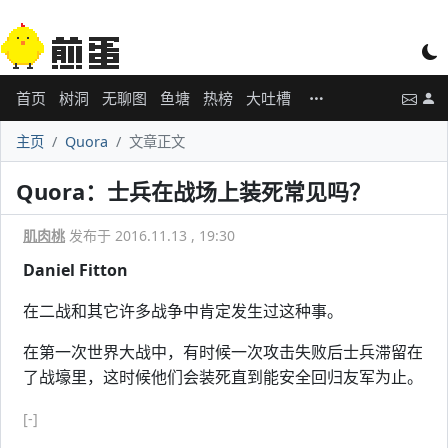
首页
树洞
无聊图
鱼塘
热榜
大吐槽
主页
Quora
文章正文
Quora：士兵在战场上装死常见吗？
肌肉桃
发布于 2016.11.13 , 19:30
Daniel Fitton
在二战和其它许多战争中肯定发生过这种事。
在第一次世界大战中，有时候一次攻击失败后士兵滞留在
了战壕里，这时候他们会装死直到能安全回归友军为止。
[-]