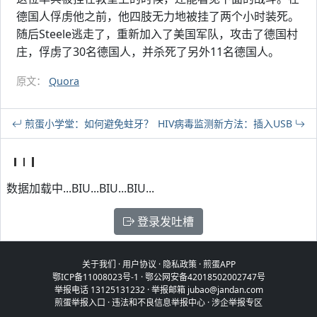
德国人俘虏他之前，他四肢无力地被挂了两个小时装死。
随后Steele逃走了，重新加入了美国军队，攻击了德国村
庄，俘虏了30名德国人，并杀死了另外11名德国人。
原文：
Quora
煎蛋小学堂：如何避免蛀牙？
HIV病毒监测新方法：插入USB
数据加载中...BIU...BIU...BIU...
登录发吐槽
关于我们
·
用户协议
·
隐私政策
·
煎蛋APP
鄂ICP备11008023号-1
·
鄂公网安备42018502002747号
举报电话 13125131232 · 举报邮箱 jubao@jandan.com
煎蛋举报入口
·
违法和不良信息举报中心
·
涉企举报专区