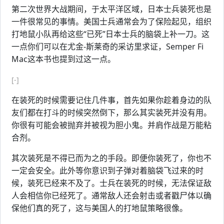
第二次世界大战期间，于太平洋区域，日本士兵装死也是
一件很常见的事情。美国士兵通常会为了保险起见，组织
打地鼠小队再给这些“已死”日本士兵的脑袋上补一刀。这
一点你们可以在尤金-斯莱奇的采访里求证，Semper Fi
Mac这本书也提到过这一点。
[-]
在装死的时候需要记住几件事，首先如果你趁着身边的队
友们都在打斗的时候突然倒下，那么其实装死并没有用。
你很有可能会被抛弃并被视为胆小鬼。并肩作战是万能粘
合剂。
其次装死是不得已而为之的手段。即便你装死了，你也不
一定会安全。此外等你意识到子弹对着脑袋飞过来的时
候，装死已经来不及了。士兵在装死的时候，无法保证敌
人会相信你已经死了。通常敌人还会射击或者戳尸体以确
保他们真的死了，这与美国人的打地鼠策略很像。