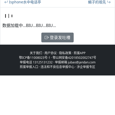
Isphone水中电话亭
蝎子的祖先
数据加载中...BIU...BIU...BIU...
登录发吐槽
关于我们
·
用户协议
·
隐私政策
·
煎蛋APP
鄂ICP备11008023号-1
·
鄂公网安备42018502002747号
举报电话 13125131232 · 举报邮箱 jubao@jandan.com
煎蛋举报入口
·
违法和不良信息举报中心
·
涉企举报专区