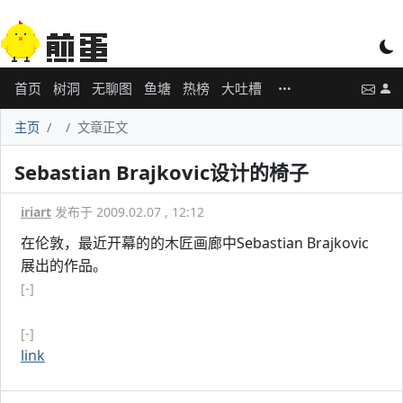
首页
树洞
无聊图
鱼塘
热榜
大吐槽
主页
文章正文
Sebastian Brajkovic设计的椅子
iriart
发布于 2009.02.07 , 12:12
在伦敦，最近开幕的的木匠画廊中Sebastian Brajkovic
展出的作品。
[-]
[-]
link