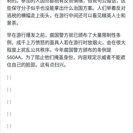
制的。参加的人固然都抱有反资情绪，但说句公道话，这
些保守分子似乎也没能拿出什么治国方案。人们举着反对
逃税的横幅走上街头，在游行中间还可以看见精英人士和
景茶。
早在游行爆发之前，腐国警方就已颁布了大量限制性条
例，成千上万愤怒的面具人若在游行时放烟火，会在很大
程度上扰乱公共秩序。今年腐国警方颁布的条例是
S60AA，为了阻止他们掩盖身份，内容规定示威者不能遮
住自己的脸部。这有点扫兴。
[-]
[-]
[-]
[-]
[-]