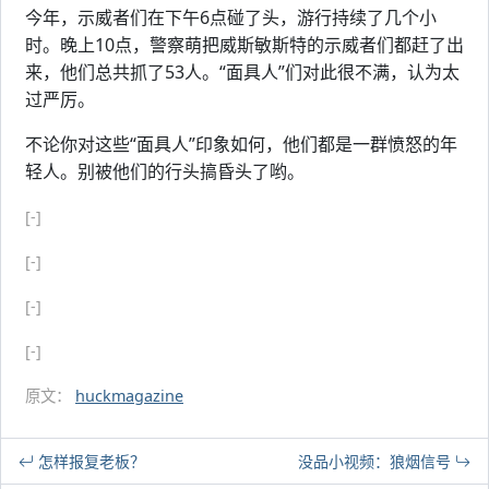
今年，示威者们在下午6点碰了头，游行持续了几个小
时。晚上10点，警察萌把威斯敏斯特的示威者们都赶了出
来，他们总共抓了53人。“面具人”们对此很不满，认为太
过严厉。
不论你对这些“面具人”印象如何，他们都是一群愤怒的年
轻人。别被他们的行头搞昏头了哟。
[-]
[-]
[-]
[-]
原文：
huckmagazine
怎样报复老板？
没品小视频：狼烟信号