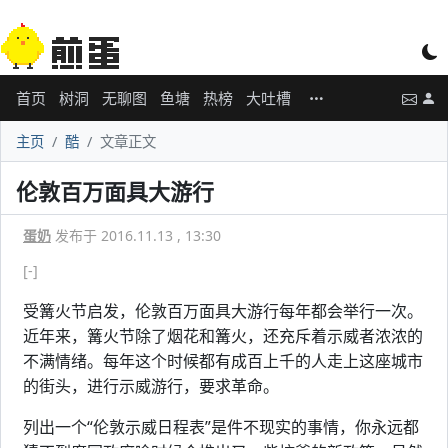
首页
树洞
无聊图
鱼塘
热榜
大吐槽
主页
酷
文章正文
伦敦百万面具大游行
蛋奶
发布于 2016.11.13 , 13:30
[-]
受篝火节启发，伦敦百万面具大游行每年都会举行一次。
近年来，篝火节除了烟花和篝火，还充斥着示威者浓浓的
不满情绪。每年这个时候都有成百上千的人走上这座城市
的街头，进行示威游行，要求革命。
列出一个“伦敦示威日程表”是件不现实的事情，你永远都