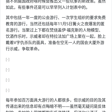
猜不到腐国政府啥时候会推出又一些坑爹的新政策。虽然
如此，有些事件还是可以早早列入计划表中的。
其中包括一年一度的公会游行、一次学生组织的要求免费
教育的游行，当然还包括每年11月5日篝火之夜爆发的匿
名游行。当聚过上下都在焚烧盖伊·福克斯的人物模型、
饮酒作乐时，示威者却在特拉法加广场上聚在一起，脸上
戴着V字仇杀队的面具，准备在空无一人的国会大厦外游
行示威，争取革命。
[-]
[-]
[-]
[-]
每年参加百万面具大游行的人都很多，但示威的目的及其
传递出来的信息却有点晦暗不明——虽然毫无疑问是反体